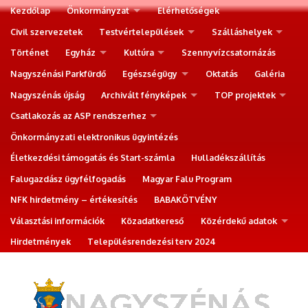
Kezdőlap
Önkormányzat
Elérhetőségek
Civil szervezetek
Testvértelepülések
Szálláshelyek
Történet
Egyház
Kultúra
Szennyvízcsatornázás
Nagyszénási Parkfürdő
Egészségügy
Oktatás
Galéria
Nagyszénás újság
Archivált fényképek
TOP projektek
Csatlakozás az ASP rendszerhez
Önkormányzati elektronikus ügyintézés
Életkezdési támogatás és Start-számla
Hulladékszállítás
Falugazdász ügyfélfogadás
Magyar Falu Program
NFK hirdetmény – értékesítés
BABAKÖTVÉNY
Választási információk
Közadatkereső
Közérdekű adatok
Hirdetmények
Településrendezési terv 2024