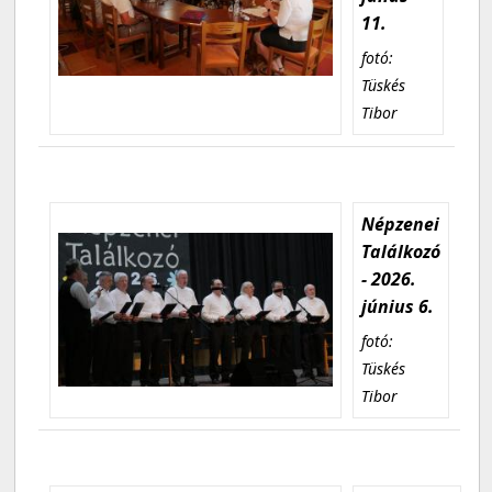
11.
fotó:
Tüskés
Tibor
Népzenei
Találkozó
- 2026.
június 6.
fotó:
Tüskés
Tibor