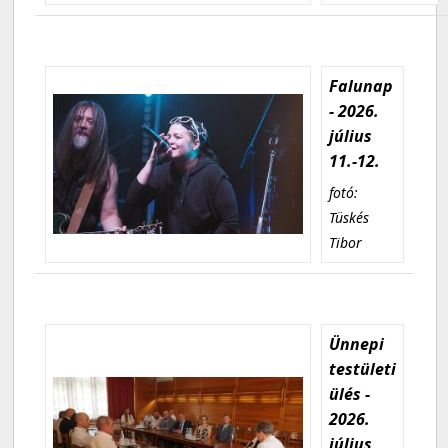
Falunap
- 2026.
július
11.-12.
fotó:
Tüskés
Tibor
Ünnepi
testületi
ülés -
2026.
július