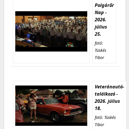
Polgárőr
Nap -
2026.
július
25.
fotó:
Tüskés
Tibor
Veteránautó-
találkozó -
2026. július
18.
fotó: Tüskés
Tibor