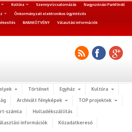
Kultúra
Szennyvízcsatornázás
Nagyszénási Parkfürdő
ez
Önkormányzati elektronikus ügyintézés
ékesítés
BABAKÖTVÉNY
Választási információk
elyek
Történet
Egyház
Kultúra
ság
Archivált fényképek
TOP projektek
art-számla
Hulladékszállítás
álasztási információk
Közadatkereső