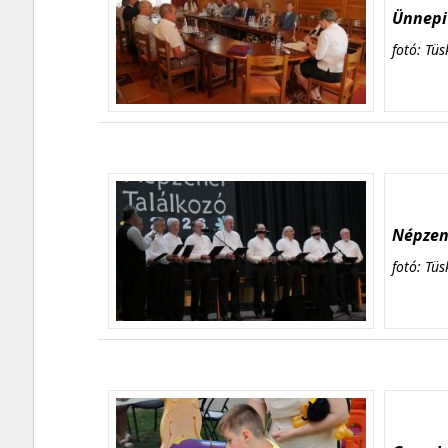
Ünnepi 
fotó: Tüs
Népzene
fotó: Tüs