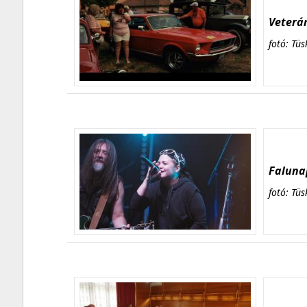
Veterán
fotó: Tüs
Falunap
fotó: Tüs