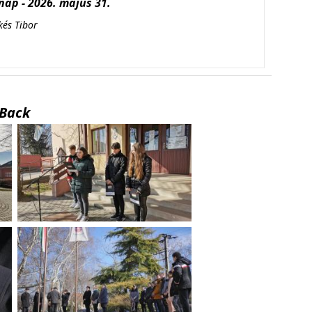
ap - 2026. május 31.
kés Tibor
Back