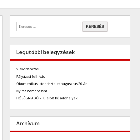
Legutóbbi bejegyzések
Vízkorlátozás
Pályázati felhívás
Ökumenikus istentisztelet augusztus 20-án
Nyitás hamarosan!
HŐSÉGRIADÓ – Kijelölt hűsölőhelyek
Archívum