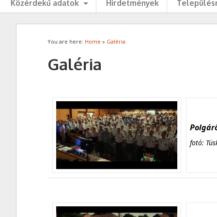
Közérdekű adatok
Hirdetmények
Településr
You are here:
Home
»
Galéria
Galéria
Polgárő
fotó: Tüs