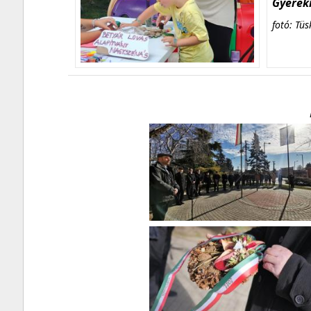
Gyerekn
fotó: Tüs