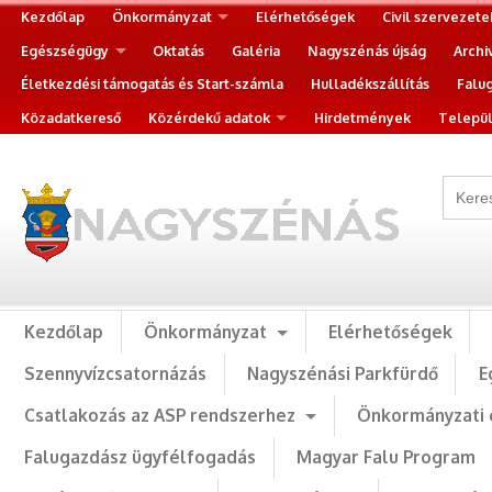
Kezdőlap
Önkormányzat
Elérhetőségek
Civil szervezete
Egészségügy
Oktatás
Galéria
Nagyszénás újság
Archi
Életkezdési támogatás és Start-számla
Hulladékszállítás
Falu
Közadatkereső
Közérdekű adatok
Hirdetmények
Települ
Kezdőlap
Önkormányzat
Elérhetőségek
Szennyvízcsatornázás
Nagyszénási Parkfürdő
E
Csatlakozás az ASP rendszerhez
Önkormányzati 
Falugazdász ügyfélfogadás
Magyar Falu Program