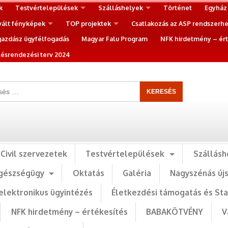
k
Testvértelepülések
Szálláshelyek
Történet
Egyház
vált fényképek
TOP projektek
Csatlakozás az ASP rendszerh
gazdász ügyfélfogadás
Magyar Falu Program
NFK hirdetmény – ért
ésrendezési terv 2024
Civil szervezetek
Testvértelepülések
Szállásh
gészségügy
Oktatás
Galéria
Nagyszénás új
elektronikus ügyintézés
Életkezdési támogatás és St
NFK hirdetmény – értékesítés
BABAKÖTVÉNY
V