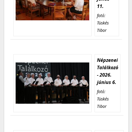
11.
fotó:
Tüskés
Tibor
Népzenei
Találkozó
- 2026.
június 6.
fotó:
Tüskés
Tibor