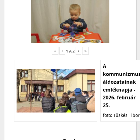
«
‹
›
»
1
A
2
A
kommunizmu
áldozatainak
emléknapja -
2026. február
25.
fotó: Tüskés Tibor