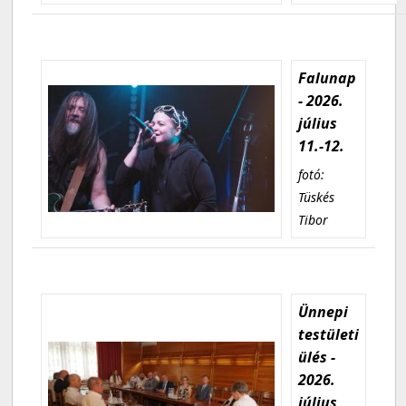
Falunap
- 2026.
július
11.-12.
fotó:
Tüskés
Tibor
Ünnepi
testületi
ülés -
2026.
július