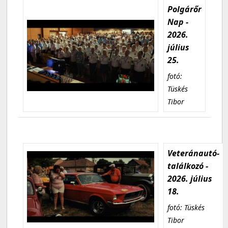
Polgárőr
Nap -
2026.
július
25.
fotó:
Tüskés
Tibor
Veteránautó-
találkozó -
2026. július
18.
fotó: Tüskés
Tibor