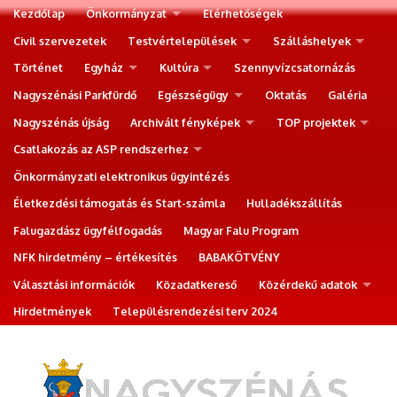
Kezdőlap
Önkormányzat
Elérhetőségek
Civil szervezetek
Testvértelepülések
Szálláshelyek
Történet
Egyház
Kultúra
Szennyvízcsatornázás
Nagyszénási Parkfürdő
Egészségügy
Oktatás
Galéria
Nagyszénás újság
Archivált fényképek
TOP projektek
Csatlakozás az ASP rendszerhez
Önkormányzati elektronikus ügyintézés
Életkezdési támogatás és Start-számla
Hulladékszállítás
Falugazdász ügyfélfogadás
Magyar Falu Program
NFK hirdetmény – értékesítés
BABAKÖTVÉNY
Választási információk
Közadatkereső
Közérdekű adatok
Hirdetmények
Településrendezési terv 2024