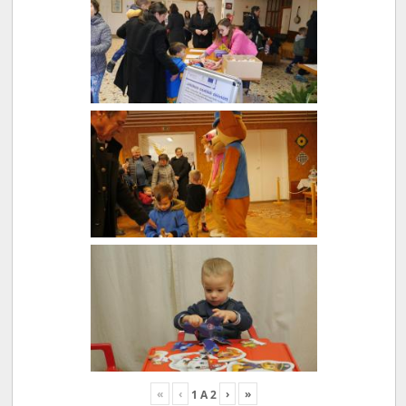
«
‹
›
»
1
A
2