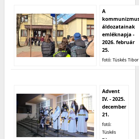
A
kommunizmu
áldozatainak
emléknapja -
2026. február
25.
fotó: Tüskés Tibor
Advent
IV. - 2025.
december
21.
fotó:
Tüskés