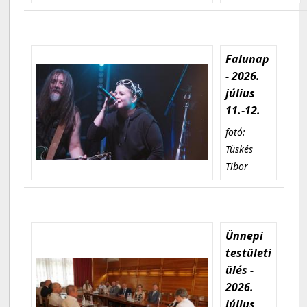
Falunap
- 2026.
július
11.-12.
fotó:
Tüskés
Tibor
Ünnepi
testületi
ülés -
2026.
július