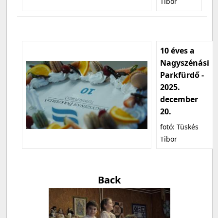
Tibor
10 éves a
Nagyszénási
Parkfürdő -
2025.
december
20.
fotó: Tüskés
Tibor
Back