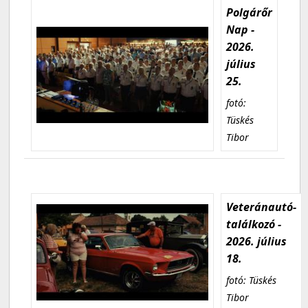
Polgárőr
Nap -
2026.
július
25.
fotó:
Tüskés
Tibor
Veteránautó-
találkozó -
2026. július
18.
fotó: Tüskés
Tibor