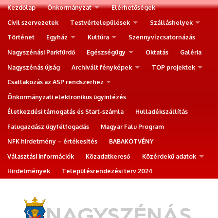
Kezdőlap
Önkormányzat
Elérhetőségek
Civil szervezetek
Testvértelepülések
Szálláshelyek
Történet
Egyház
Kultúra
Szennyvízcsatornázás
Nagyszénási Parkfürdő
Egészségügy
Oktatás
Galéria
Nagyszénás újság
Archivált fényképek
TOP projektek
Csatlakozás az ASP rendszerhez
Önkormányzati elektronikus ügyintézés
Életkezdési támogatás és Start-számla
Hulladékszállítás
Falugazdász ügyfélfogadás
Magyar Falu Program
NFK hirdetmény – értékesítés
BABAKÖTVÉNY
Választási információk
Közadatkereső
Közérdekű adatok
Hirdetmények
Településrendezési terv 2024