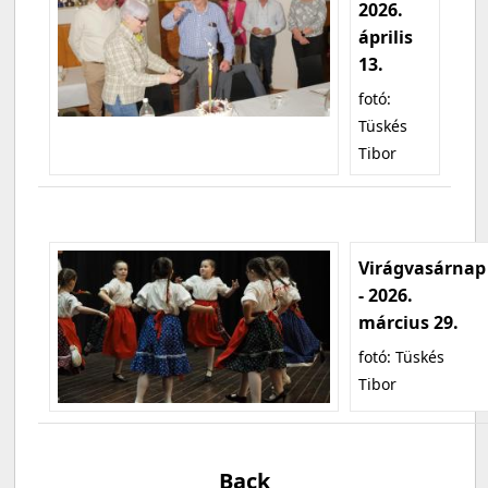
2026.
április
13.
fotó:
Tüskés
Tibor
Virágvasárnap
- 2026.
március 29.
fotó: Tüskés
Tibor
Back