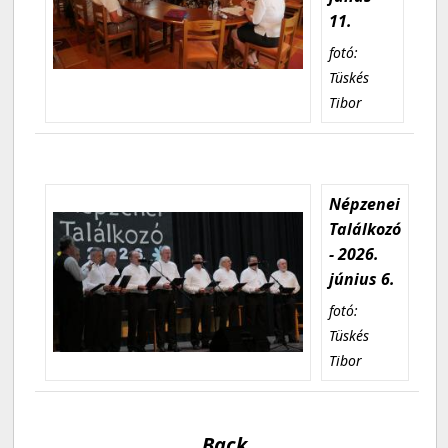
11.
fotó:
Tüskés
Tibor
Népzenei
Találkozó
- 2026.
június 6.
fotó:
Tüskés
Tibor
Back