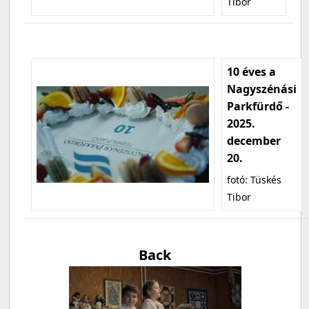
Tibor
10 éves a
Nagyszénási
Parkfürdő -
2025.
december
20.
fotó: Tüskés
Tibor
Back