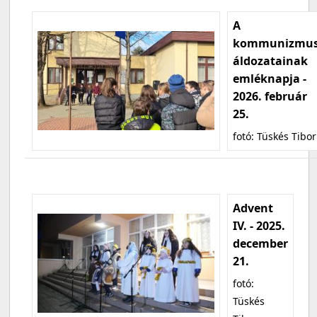
A
kommunizmu
áldozatainak
emléknapja -
2026. február
25.
fotó: Tüskés Tibor
Advent
IV. - 2025.
december
21.
fotó:
Tüskés