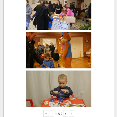
«
‹
›
»
1
A
2