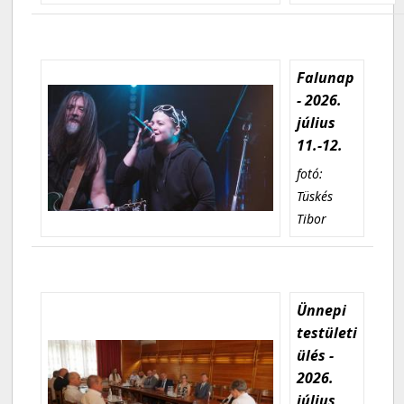
Falunap
- 2026.
július
11.-12.
fotó:
Tüskés
Tibor
Ünnepi
testületi
ülés -
2026.
július