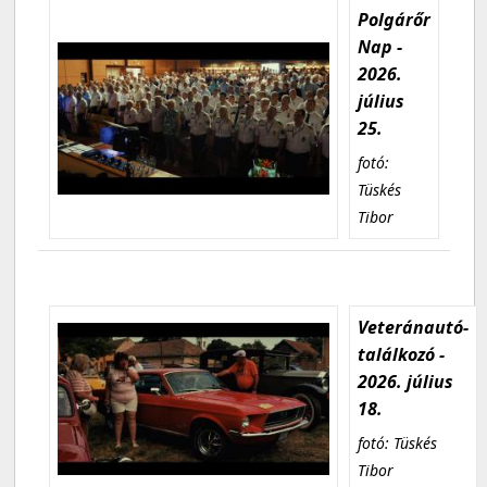
Polgárőr
Nap -
2026.
július
25.
fotó:
Tüskés
Tibor
Veteránautó-
találkozó -
2026. július
18.
fotó: Tüskés
Tibor