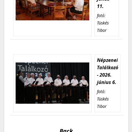
11.
fotó:
Tüskés
Tibor
Népzenei
Találkozó
- 2026.
június 6.
fotó:
Tüskés
Tibor
Back