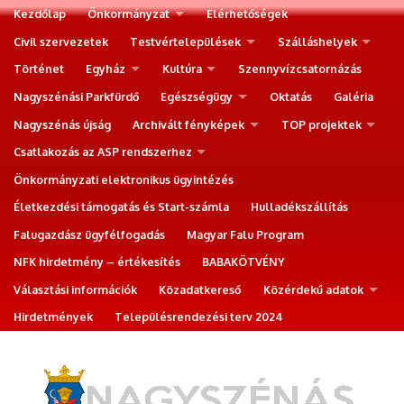
Kezdőlap
Önkormányzat
Elérhetőségek
Civil szervezetek
Testvértelepülések
Szálláshelyek
Történet
Egyház
Kultúra
Szennyvízcsatornázás
Nagyszénási Parkfürdő
Egészségügy
Oktatás
Galéria
Nagyszénás újság
Archivált fényképek
TOP projektek
Csatlakozás az ASP rendszerhez
Önkormányzati elektronikus ügyintézés
Életkezdési támogatás és Start-számla
Hulladékszállítás
Falugazdász ügyfélfogadás
Magyar Falu Program
NFK hirdetmény – értékesítés
BABAKÖTVÉNY
Választási információk
Közadatkereső
Közérdekű adatok
Hirdetmények
Településrendezési terv 2024