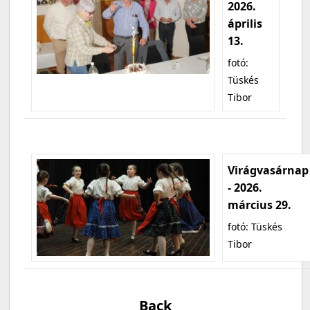
2026.
április
13.
fotó:
Tüskés
Tibor
Virágvasárnap
- 2026.
március 29.
fotó: Tüskés
Tibor
Back