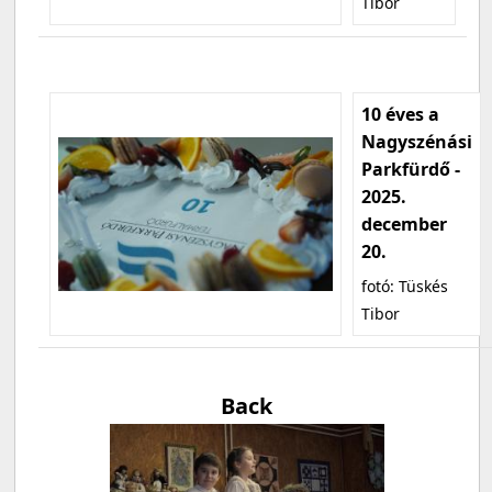
Tibor
10 éves a
Nagyszénási
Parkfürdő -
2025.
december
20.
fotó: Tüskés
Tibor
Back