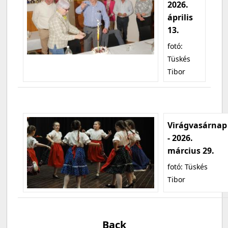
2026.
április
13.
fotó:
Tüskés
Tibor
Virágvasárnap
- 2026.
március 29.
fotó: Tüskés
Tibor
Back