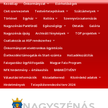
Kezdőlap
Önkormányzat
Elérhetőségek
Civil szervezetek
Testvértelepülések
Szálláshelyek
Történet
Egyház
Kultúra
Szennyvízcsatornázás
Nagyszénási Parkfürdő
Egészségügy
Oktatás
Galéria
Nagyszénás újság
Archivált fényképek
TOP projektek
Csatlakozás az ASP rendszerhez
Önkormányzati elektronikus ügyintézés
Életkezdési támogatás és Start-számla
Hulladékszállítás
Falugazdász ügyfélfogadás
Magyar Falu Program
NFK hirdetmény – értékesítés
BABAKÖTVÉNY
Választási információk
Közadatkereső
Közérdekű adatok
Hirdetmények
Településrendezési terv 2024