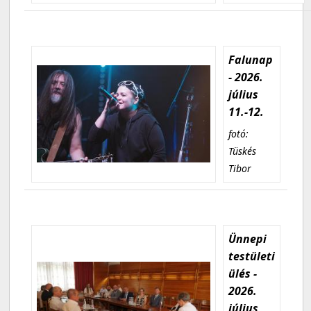
Falunap
- 2026.
július
11.-12.
fotó:
Tüskés
Tibor
Ünnepi
testületi
ülés -
2026.
július