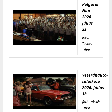
Polgárőr
Nap -
2026.
július
25.
fotó:
Tüskés
Tibor
Veteránautó-
találkozó -
2026. július
18.
fotó: Tüskés
Tibor