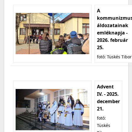
A
kommunizmu
áldozatainak
emléknapja -
2026. február
25.
fotó: Tüskés Tibor
Advent
IV. - 2025.
december
21.
fotó:
Tüskés