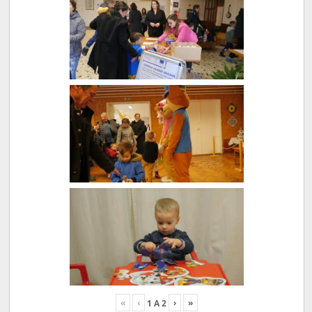
«
‹
›
»
1
A
2