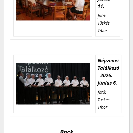
11.
fotó:
Tüskés
Tibor
Népzenei
Találkozó
- 2026.
június 6.
fotó:
Tüskés
Tibor
Back