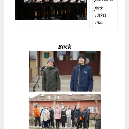
fotó:
Tüskés
Tibor
Back