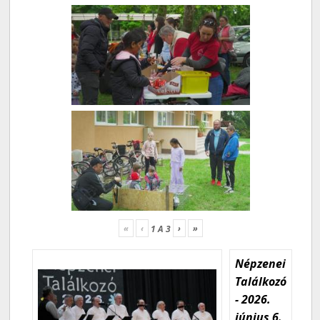
«
‹
›
»
1
A
3
Népzenei
Találkozó
- 2026.
június 6.