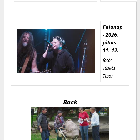
Falunap
- 2026.
július
11.-12.
fotó:
Tüskés
Tibor
Back