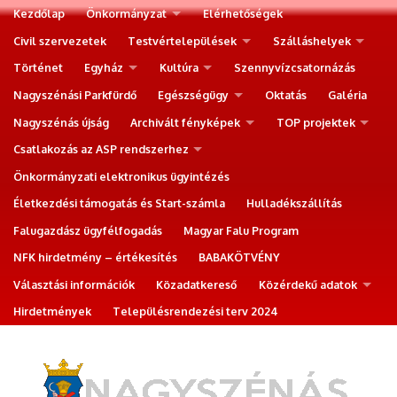
Kezdőlap
Önkormányzat
Elérhetőségek
Civil szervezetek
Testvértelepülések
Szálláshelyek
Történet
Egyház
Kultúra
Szennyvízcsatornázás
Nagyszénási Parkfürdő
Egészségügy
Oktatás
Galéria
Nagyszénás újság
Archivált fényképek
TOP projektek
Csatlakozás az ASP rendszerhez
Önkormányzati elektronikus ügyintézés
Életkezdési támogatás és Start-számla
Hulladékszállítás
Falugazdász ügyfélfogadás
Magyar Falu Program
NFK hirdetmény – értékesítés
BABAKÖTVÉNY
Választási információk
Közadatkereső
Közérdekű adatok
Hirdetmények
Településrendezési terv 2024