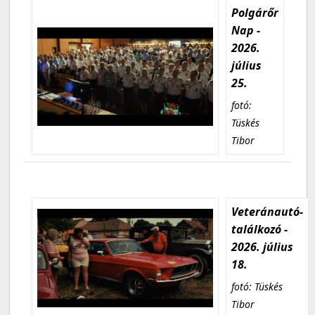
Polgárőr
Nap -
2026.
július
25.
fotó:
Tüskés
Tibor
Veteránautó-
találkozó -
2026. július
18.
fotó: Tüskés
Tibor