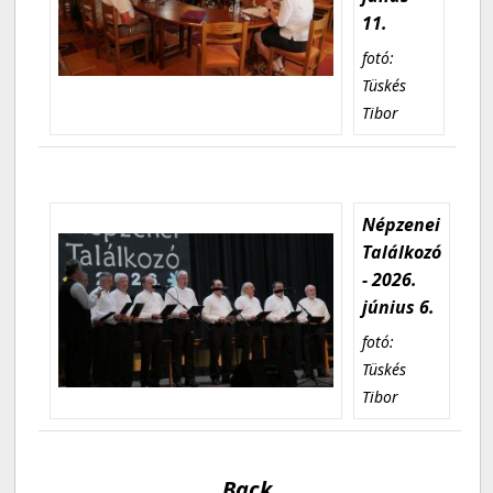
11.
fotó:
Tüskés
Tibor
Népzenei
Találkozó
- 2026.
június 6.
fotó:
Tüskés
Tibor
Back