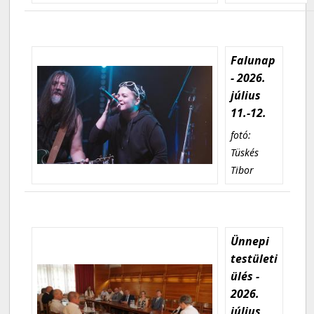
Falunap
- 2026.
július
11.-12.
fotó:
Tüskés
Tibor
Ünnepi
testületi
ülés -
2026.
július