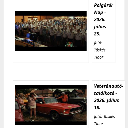
Polgárőr
Nap -
2026.
július
25.
fotó:
Tüskés
Tibor
Veteránautó-
találkozó -
2026. július
18.
fotó: Tüskés
Tibor