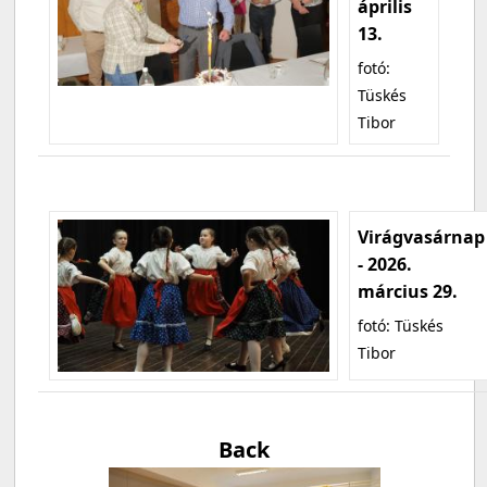
április
13.
fotó:
Tüskés
Tibor
Virágvasárnap
- 2026.
március 29.
fotó: Tüskés
Tibor
Back