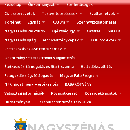
Kezdőlap
Önkormányzat
Elérhetőségek
Civil szervezetek
Testvértelepülések
Szálláshelyek
Történet
Egyház
Kultúra
Szennyvízcsatornázás
Nagyszénási Parkfürdő
Egészségügy
Oktatás
Galéria
Nagyszénás újság
Archivált fényképek
TOP projektek
Csatlakozás az ASP rendszerhez
Önkormányzati elektronikus ügyintézés
Életkezdési támogatás és Start-számla
Hulladékszállítás
Falugazdász ügyfélfogadás
Magyar Falu Program
NFK hirdetmény – értékesítés
BABAKÖTVÉNY
Választási információk
Közadatkereső
Közérdekű adatok
Hirdetmények
Településrendezési terv 2024