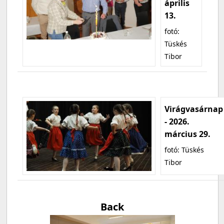
április
13.
fotó:
Tüskés
Tibor
Virágvasárnap
- 2026.
március 29.
fotó: Tüskés
Tibor
Back