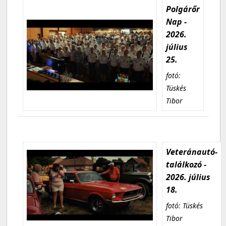
Polgárőr
Nap -
2026.
július
25.
fotó:
Tüskés
Tibor
Veteránautó-
találkozó -
2026. július
18.
fotó: Tüskés
Tibor