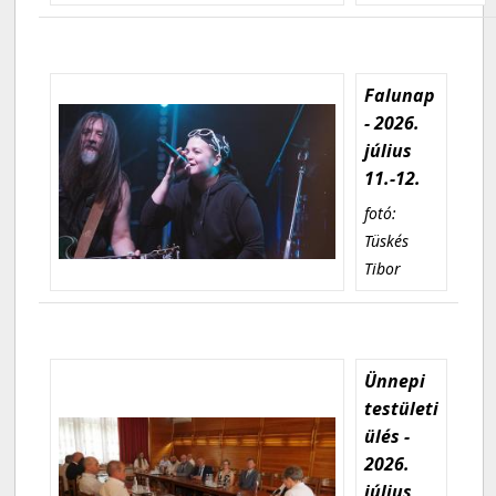
Falunap
- 2026.
július
11.-12.
fotó:
Tüskés
Tibor
Ünnepi
testületi
ülés -
2026.
július