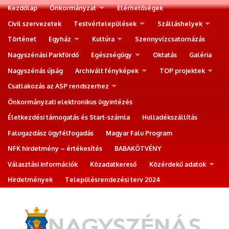
Kezdőlap
Önkormányzat
Elérhetőségek
Civil szervezetek
Testvértelepülések
Szálláshelyek
Történet
Egyház
Kultúra
Szennyvízcsatornázás
Nagyszénási Parkfürdő
Egészségügy
Oktatás
Galéria
Nagyszénás újság
Archivált fényképek
TOP projektek
Csatlakozás az ASP rendszerhez
Önkormányzati elektronikus ügyintézés
Életkezdési támogatás és Start-számla
Hulladékszállítás
Falugazdász ügyfélfogadás
Magyar Falu Program
NFK hirdetmény – értékesítés
BABAKÖTVÉNY
Választási információk
Közadatkereső
Közérdekű adatok
Hirdetmények
Településrendezési terv 2024