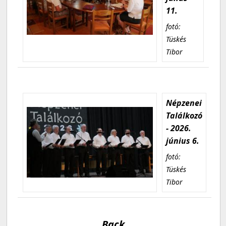
11.
fotó:
Tüskés
Tibor
Népzenei
Találkozó
- 2026.
június 6.
fotó:
Tüskés
Tibor
Back