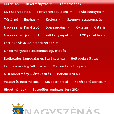
Kezdőlap
Önkormányzat
Elérhetőségek
Civil szervezetek
Testvértelepülések
Szálláshelyek
Történet
Egyház
Kultúra
Szennyvízcsatornázás
Nagyszénási Parkfürdő
Egészségügy
Oktatás
Galéria
Nagyszénás újság
Archivált fényképek
TOP projektek
Csatlakozás az ASP rendszerhez
Önkormányzati elektronikus ügyintézés
Életkezdési támogatás és Start-számla
Hulladékszállítás
Falugazdász ügyfélfogadás
Magyar Falu Program
NFK hirdetmény – értékesítés
BABAKÖTVÉNY
Választási információk
Közadatkereső
Közérdekű adatok
Hirdetmények
Településrendezési terv 2024