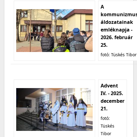
A
kommunizmu
áldozatainak
emléknapja -
2026. február
25.
fotó: Tüskés Tibor
Advent
IV. - 2025.
december
21.
fotó:
Tüskés
Tibor