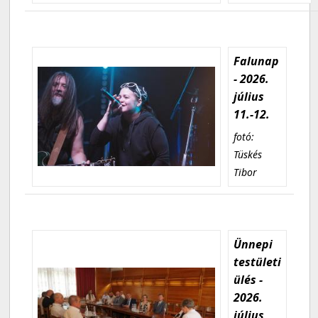
Falunap
- 2026.
július
11.-12.
fotó:
Tüskés
Tibor
Ünnepi
testületi
ülés -
2026.
július