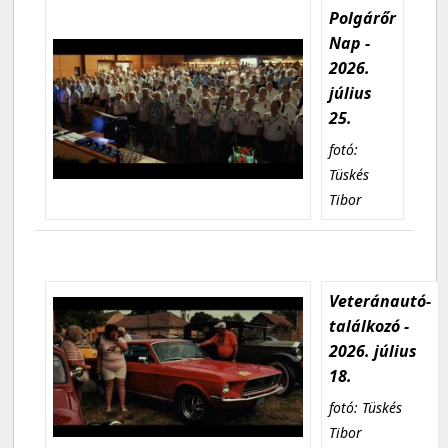
Polgárőr
Nap -
2026.
július
25.
fotó:
Tüskés
Tibor
Veteránautó-
találkozó -
2026. július
18.
fotó: Tüskés
Tibor