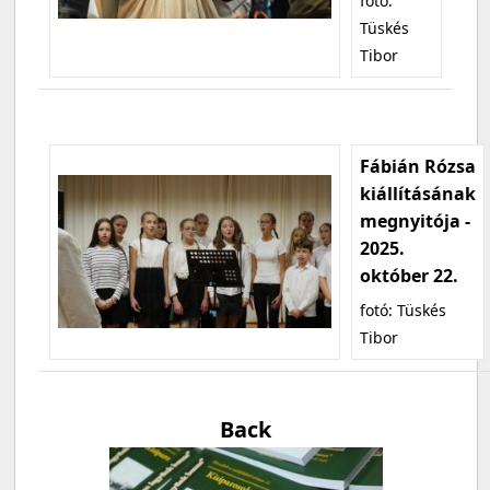
fotó:
Tüskés
Tibor
Fábián Rózsa
kiállításának
megnyitója -
2025.
október 22.
fotó: Tüskés
Tibor
Back