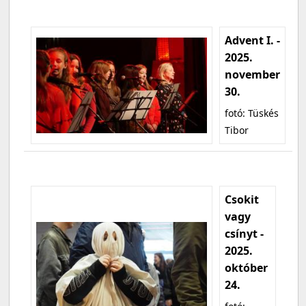
Advent I. -
2025.
november
30.
fotó: Tüskés
Tibor
Csokit
vagy
csínyt -
2025.
október
24.