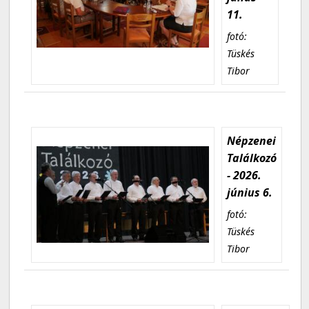
11.
fotó:
Tüskés
Tibor
Népzenei
Találkozó
- 2026.
június 6.
fotó:
Tüskés
Tibor