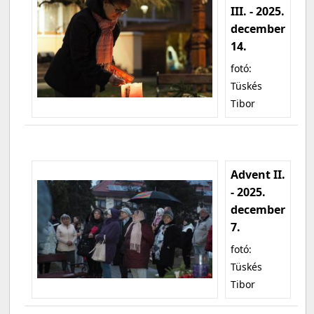
III. - 2025.
december
14.
fotó:
Tüskés
Tibor
Advent II.
- 2025.
december
7.
fotó:
Tüskés
Tibor