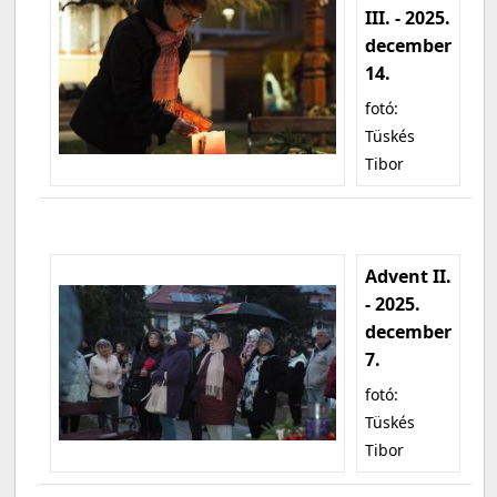
III. - 2025.
december
14.
fotó:
Tüskés
Tibor
Advent II.
- 2025.
december
7.
fotó:
Tüskés
Tibor