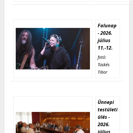
Falunap
- 2026.
július
11.-12.
fotó:
Tüskés
Tibor
Ünnepi
testületi
ülés -
2026.
július