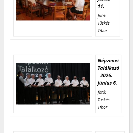
11.
fotó:
Tüskés
Tibor
Népzenei
Találkozó
- 2026.
június 6.
fotó:
Tüskés
Tibor