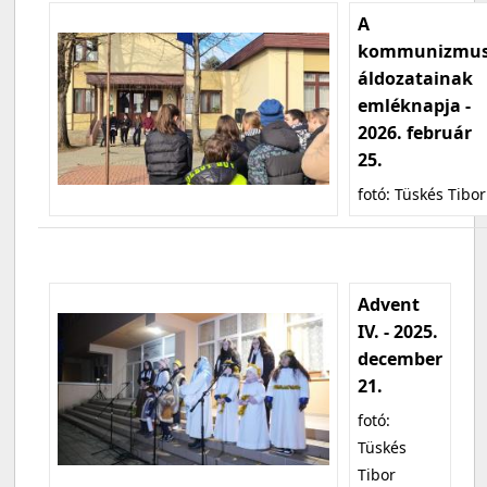
A
kommunizmu
áldozatainak
emléknapja -
2026. február
25.
fotó: Tüskés Tibor
Advent
IV. - 2025.
december
21.
fotó:
Tüskés
Tibor