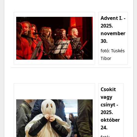
Advent I. -
2025.
november
30.
fotó: Tüskés
Tibor
Csokit
vagy
csínyt -
2025.
október
24.