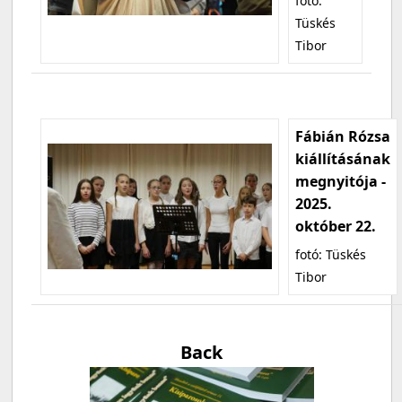
fotó:
Tüskés
Tibor
Fábián Rózsa
kiállításának
megnyitója -
2025.
október 22.
fotó: Tüskés
Tibor
Back