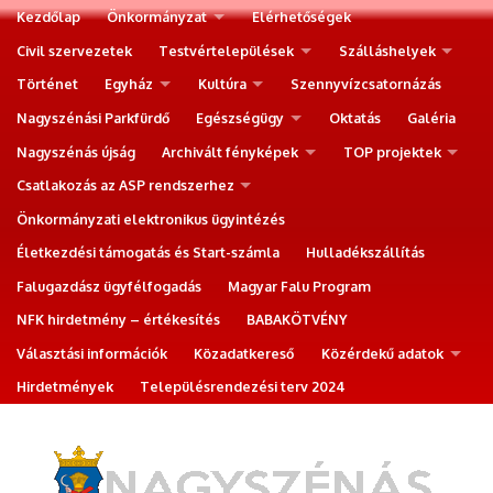
Kezdőlap
Önkormányzat
Elérhetőségek
Civil szervezetek
Testvértelepülések
Szálláshelyek
Történet
Egyház
Kultúra
Szennyvízcsatornázás
Nagyszénási Parkfürdő
Egészségügy
Oktatás
Galéria
Nagyszénás újság
Archivált fényképek
TOP projektek
Csatlakozás az ASP rendszerhez
Önkormányzati elektronikus ügyintézés
Életkezdési támogatás és Start-számla
Hulladékszállítás
Falugazdász ügyfélfogadás
Magyar Falu Program
NFK hirdetmény – értékesítés
BABAKÖTVÉNY
Választási információk
Közadatkereső
Közérdekű adatok
Hirdetmények
Településrendezési terv 2024