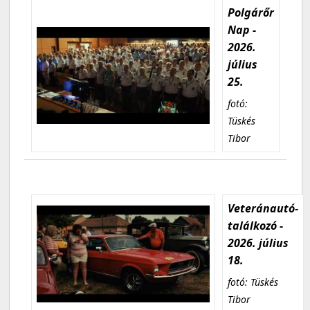
Polgárőr
Nap -
2026.
július
25.
fotó:
Tüskés
Tibor
Veteránautó-
találkozó -
2026. július
18.
fotó: Tüskés
Tibor