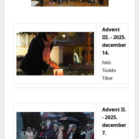
Advent
III. - 2025.
december
14.
fotó:
Tüskés
Tibor
Advent II.
- 2025.
december
7.