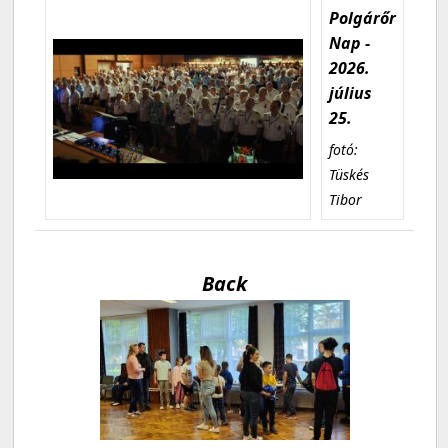
Polgárőr
Nap -
2026.
július
25.
fotó:
Tüskés
Tibor
Back