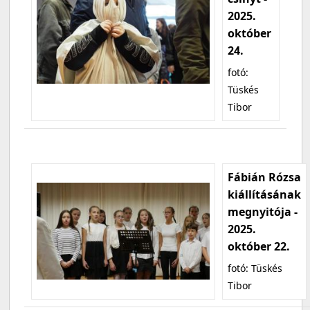
2025.
október
24.
fotó:
Tüskés
Tibor
Fábián Rózsa
kiállításának
megnyitója -
2025.
október 22.
fotó: Tüskés
Tibor