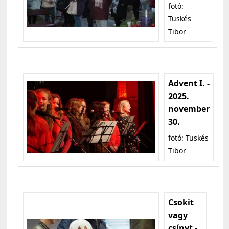
fotó:
Tüskés
Tibor
Advent I. -
2025.
november
30.
fotó: Tüskés
Tibor
Csokit
vagy
csínyt -