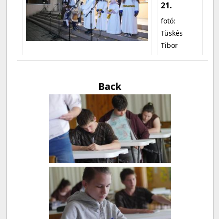
21.
fotó:
Tüskés
Tibor
Back