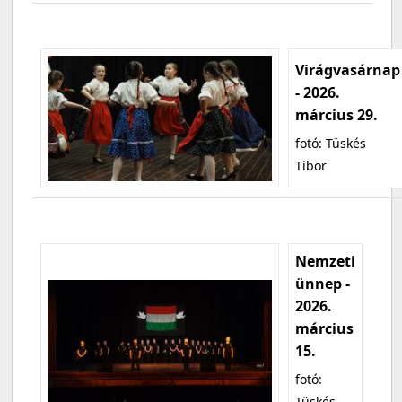
Virágvasárnap
- 2026.
március 29.
fotó: Tüskés
Tibor
Nemzeti
ünnep -
2026.
március
15.
fotó:
Tüskés