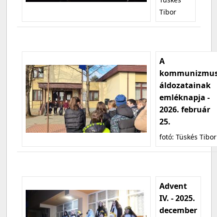
Tibor
A
kommunizmu
áldozatainak
emléknapja -
2026. február
25.
fotó: Tüskés Tibor
Advent
IV. - 2025.
december