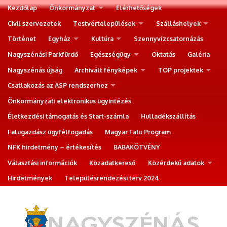
Kezdőlap
Önkormányzat
Elérhetőségek
Civil szervezetek
Testvértelepülések
Szálláshelyek
Történet
Egyház
Kultúra
Szennyvízcsatornázás
Nagyszénási Parkfürdő
Egészségügy
Oktatás
Galéria
Nagyszénás újság
Archivált fényképek
TOP projektek
Csatlakozás az ASP rendszerhez
Önkormányzati elektronikus ügyintézés
Életkezdési támogatás és Start-számla
Hulladékszállítás
Falugazdász ügyfélfogadás
Magyar Falu Program
NFK hirdetmény – értékesítés
BABAKÖTVÉNY
Választási információk
Közadatkereső
Közérdekű adatok
Hirdetmények
Településrendezési terv 2024