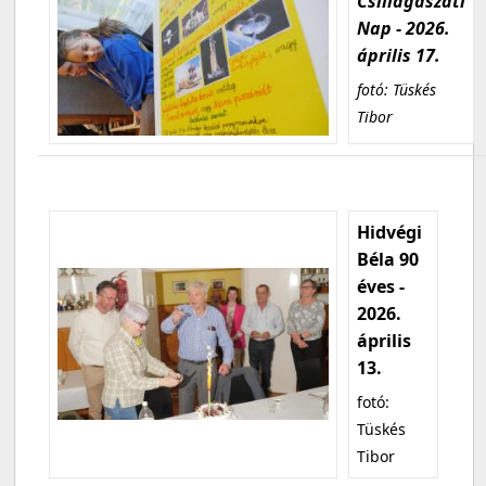
Csillagászati
Nap - 2026.
április 17.
fotó: Tüskés
Tibor
Hidvégi
Béla 90
éves -
2026.
április
13.
fotó:
Tüskés
Tibor