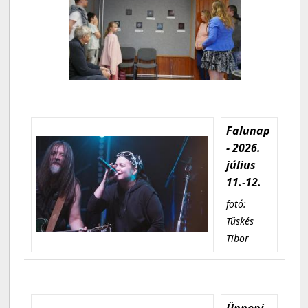
Falunap
- 2026.
július
11.-12.
fotó:
Tüskés
Tibor
Ünnepi