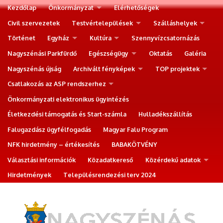
Kezdőlap
Önkormányzat
Elérhetőségek
Civil szervezetek
Testvértelepülések
Szálláshelyek
Történet
Egyház
Kultúra
Szennyvízcsatornázás
Nagyszénási Parkfürdő
Egészségügy
Oktatás
Galéria
Nagyszénás újság
Archivált fényképek
TOP projektek
Csatlakozás az ASP rendszerhez
Önkormányzati elektronikus ügyintézés
Életkezdési támogatás és Start-számla
Hulladékszállítás
Falugazdász ügyfélfogadás
Magyar Falu Program
NFK hirdetmény – értékesítés
BABAKÖTVÉNY
Választási információk
Közadatkereső
Közérdekű adatok
Hirdetmények
Településrendezési terv 2024