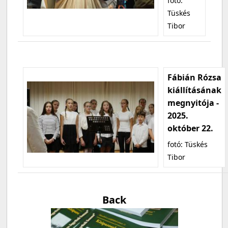
fotó:
Tüskés
Tibor
Fábián Rózsa
kiállításának
megnyitója -
2025.
október 22.
fotó: Tüskés
Tibor
Back