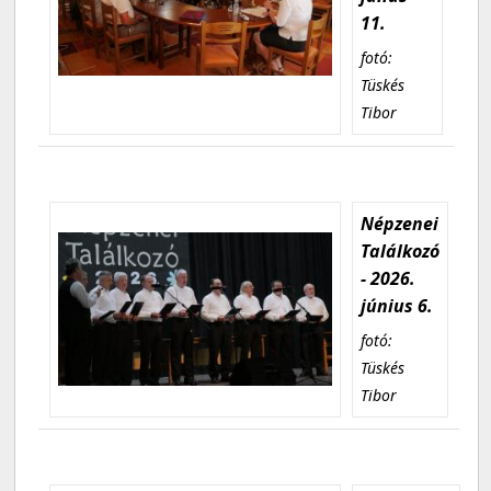
11.
fotó:
Tüskés
Tibor
Népzenei
Találkozó
- 2026.
június 6.
fotó:
Tüskés
Tibor