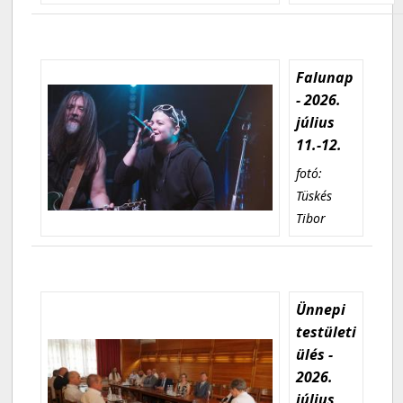
Falunap
- 2026.
július
11.-12.
fotó:
Tüskés
Tibor
Ünnepi
testületi
ülés -
2026.
július