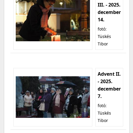
III. - 2025.
december
14.
fotó:
Tüskés
Tibor
Advent II.
- 2025.
december
7.
fotó:
Tüskés
Tibor