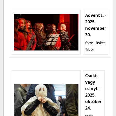
Advent I. -
2025.
november
30.
fotó: Tüskés
Tibor
Csokit
vagy
csínyt -
2025.
október
24.