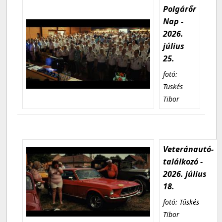
Polgárőr
Nap -
2026.
július
25.
fotó:
Tüskés
Tibor
Veteránautó-
találkozó -
2026. július
18.
fotó: Tüskés
Tibor