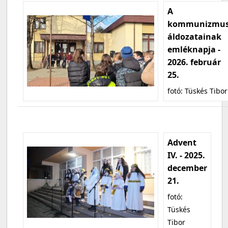
A
kommunizmu
áldozatainak
emléknapja -
2026. február
25.
fotó: Tüskés Tibor
Advent
IV. - 2025.
december
21.
fotó:
Tüskés
Tibor