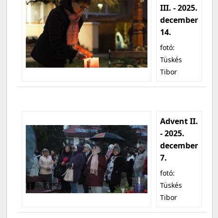
III. - 2025.
december
14.
fotó:
Tüskés
Tibor
Advent II.
- 2025.
december
7.
fotó:
Tüskés
Tibor