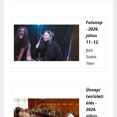
Falunap
- 2026.
július
11.-12.
fotó:
Tüskés
Tibor
Ünnepi
testületi
ülés -
2026.
július