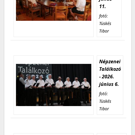
11.
fotó:
Tüskés
Tibor
Népzenei
Találkozó
- 2026.
június 6.
fotó:
Tüskés
Tibor