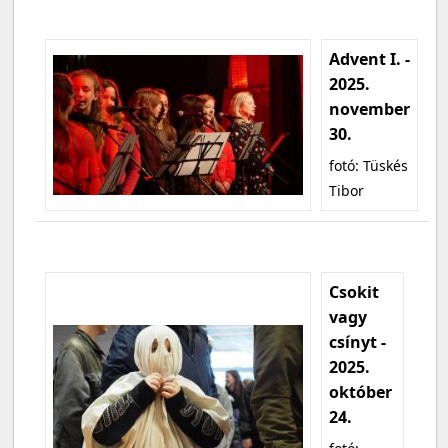
Advent I. -
2025.
november
30.
fotó: Tüskés
Tibor
Csokit
vagy
csínyt -
2025.
október
24.