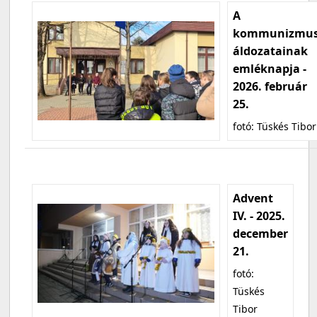
A
kommunizmu
áldozatainak
emléknapja -
2026. február
25.
fotó: Tüskés Tibor
Advent
IV. - 2025.
december
21.
fotó:
Tüskés
Tibor