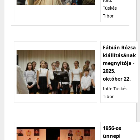
fotó:
Tüskés
Tibor
Fábián Rózsa
kiállításának
megnyitója -
2025.
október 22.
fotó: Tüskés
Tibor
1956-os
ünnepi