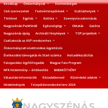
Kezdőlap
Önkormányzat
Elérhetőségek
Civil szervezetek
Testvértelepülések
Szálláshelyek
Történet
Egyház
Kultúra
Szennyvízcsatornázás
Nagyszénási Parkfürdő
Egészségügy
Oktatás
Galéria
Nagyszénás újság
Archivált fényképek
TOP projektek
Csatlakozás az ASP rendszerhez
Önkormányzati elektronikus ügyintézés
Életkezdési támogatás és Start-számla
Hulladékszállítás
Falugazdász ügyfélfogadás
Magyar Falu Program
NFK hirdetmény – értékesítés
BABAKÖTVÉNY
Választási információk
Közadatkereső
Közérdekű adatok
Hirdetmények
Településrendezési terv 2024