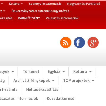
Kultúra
Szennyvízcsatornázás
Nagyszénási Parkfürdő
ez
Önkormányzati elektronikus ügyintézés
ékesítés
BABAKÖTVÉNY
Választási információk
elyek
Történet
Egyház
Kultúra
ság
Archivált fényképek
TOP projektek
art-számla
Hulladékszállítás
álasztási információk
Közadatkereső