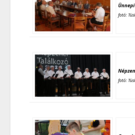
Ünnepi 
fotó: Tüs
Népzene
fotó: Tüs