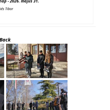
ap - 2026. május 31.
kés Tibor
Back