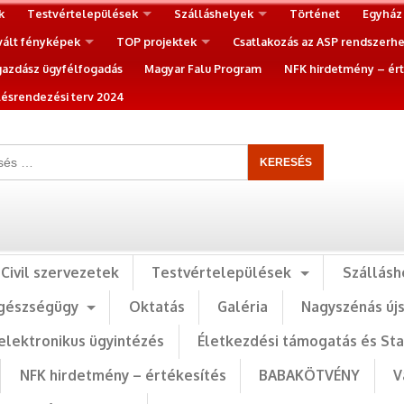
k
Testvértelepülések
Szálláshelyek
Történet
Egyház
vált fényképek
TOP projektek
Csatlakozás az ASP rendszerh
gazdász ügyfélfogadás
Magyar Falu Program
NFK hirdetmény – ért
ésrendezési terv 2024
Civil szervezetek
Testvértelepülések
Szállásh
gészségügy
Oktatás
Galéria
Nagyszénás új
elektronikus ügyintézés
Életkezdési támogatás és St
NFK hirdetmény – értékesítés
BABAKÖTVÉNY
V