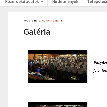
Közérdekű adatok
Hirdetmények
Településr
You are here:
Home
»
Galéria
Galéria
Polgárő
fotó: Tüs