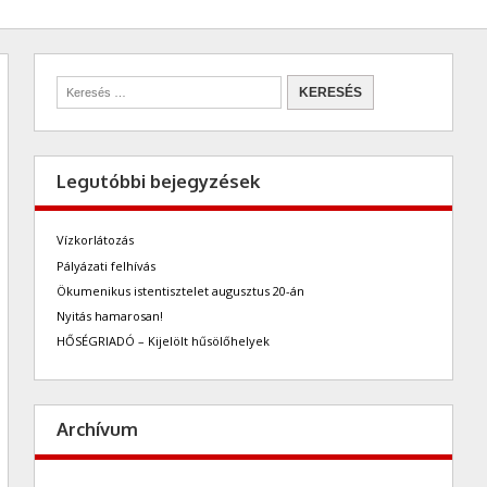
Legutóbbi bejegyzések
Vízkorlátozás
Pályázati felhívás
Ökumenikus istentisztelet augusztus 20-án
Nyitás hamarosan!
HŐSÉGRIADÓ – Kijelölt hűsölőhelyek
Archívum