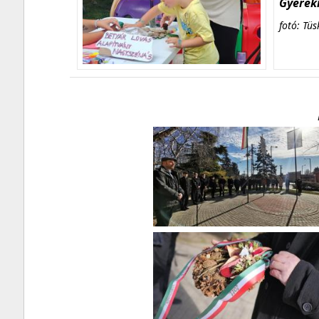
Gyerekn
fotó: Tüs