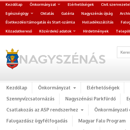
Kezdőlap
Önkormányzat
Elérhetőségek
Civil szervezete
Egészségügy
Oktatás
Galéria
Nagyszénás újság
Archi
Életkezdési támogatás és Start-számla
Hulladékszállítás
Falu
Közadatkereső
Közérdekű adatok
Hirdetmények
Települ
Kezdőlap
Önkormányzat
Elérhetőségek
Szennyvízcsatornázás
Nagyszénási Parkfürdő
E
Csatlakozás az ASP rendszerhez
Önkormányzati 
Falugazdász ügyfélfogadás
Magyar Falu Program