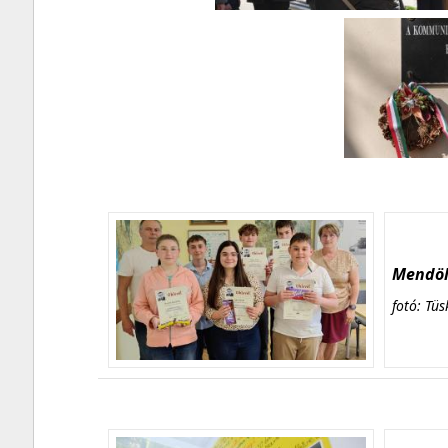
Mendöl 
fotó: Tüs