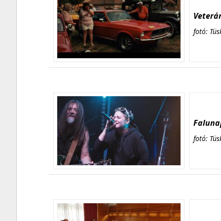
Veterán
fotó: Tüs
Falunap
fotó: Tüs