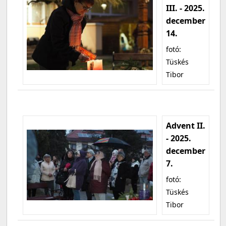
III. - 2025.
december
14.
fotó:
Tüskés
Tibor
Advent II.
- 2025.
december
7.
fotó:
Tüskés
Tibor