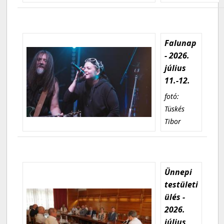
Falunap
- 2026.
július
11.-12.
fotó:
Tüskés
Tibor
Ünnepi
testületi
ülés -
2026.
július