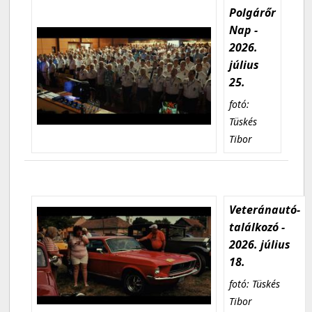
Polgárőr
Nap -
2026.
július
25.
fotó:
Tüskés
Tibor
Veteránautó-
találkozó -
2026. július
18.
fotó: Tüskés
Tibor