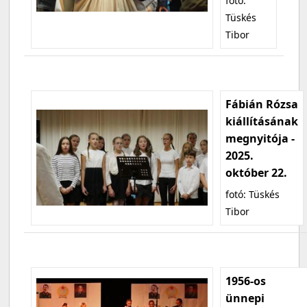
fotó:
Tüskés
Tibor
Fábián Rózsa
kiállításának
megnyitója -
2025.
október 22.
fotó: Tüskés
Tibor
1956-os
ünnepi