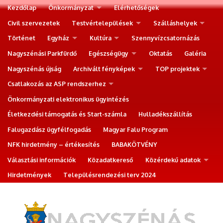
Kezdőlap
Önkormányzat
Elérhetőségek
Civil szervezetek
Testvértelepülések
Szálláshelyek
Történet
Egyház
Kultúra
Szennyvízcsatornázás
Nagyszénási Parkfürdő
Egészségügy
Oktatás
Galéria
Nagyszénás újság
Archivált fényképek
TOP projektek
Csatlakozás az ASP rendszerhez
Önkormányzati elektronikus ügyintézés
Életkezdési támogatás és Start-számla
Hulladékszállítás
Falugazdász ügyfélfogadás
Magyar Falu Program
NFK hirdetmény – értékesítés
BABAKÖTVÉNY
Választási információk
Közadatkereső
Közérdekű adatok
Hirdetmények
Településrendezési terv 2024