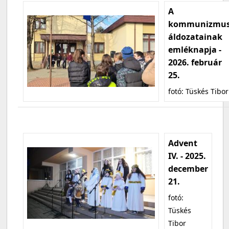
A
kommunizmu
áldozatainak
emléknapja -
2026. február
25.
fotó: Tüskés Tibor
Advent
IV. - 2025.
december
21.
fotó:
Tüskés
Tibor