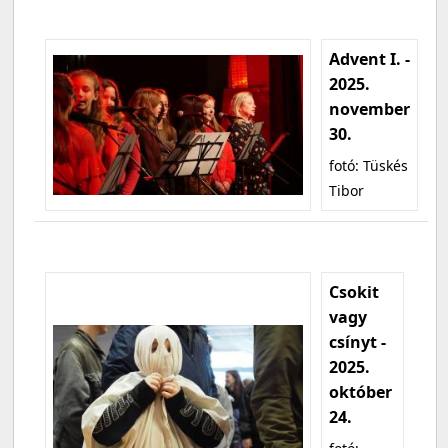
Advent I. -
2025.
november
30.
fotó: Tüskés
Tibor
Csokit
vagy
csínyt -
2025.
október
24.