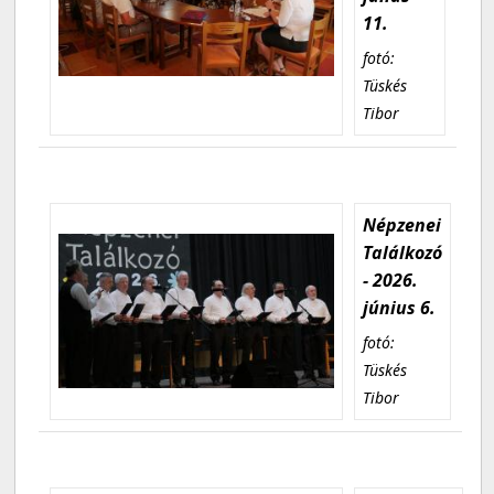
11.
fotó:
Tüskés
Tibor
Népzenei
Találkozó
- 2026.
június 6.
fotó:
Tüskés
Tibor