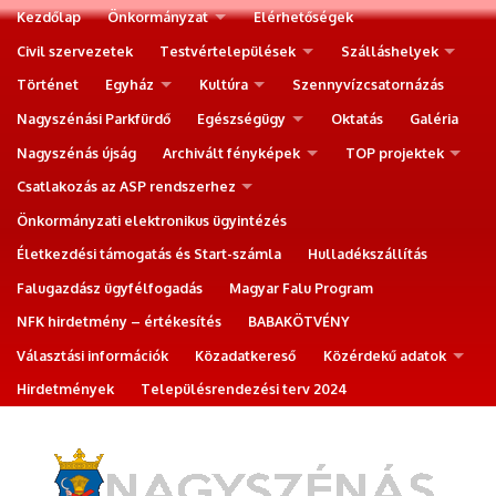
Kezdőlap
Önkormányzat
Elérhetőségek
Civil szervezetek
Testvértelepülések
Szálláshelyek
Történet
Egyház
Kultúra
Szennyvízcsatornázás
Nagyszénási Parkfürdő
Egészségügy
Oktatás
Galéria
Nagyszénás újság
Archivált fényképek
TOP projektek
Csatlakozás az ASP rendszerhez
Önkormányzati elektronikus ügyintézés
Életkezdési támogatás és Start-számla
Hulladékszállítás
Falugazdász ügyfélfogadás
Magyar Falu Program
NFK hirdetmény – értékesítés
BABAKÖTVÉNY
Választási információk
Közadatkereső
Közérdekű adatok
Hirdetmények
Településrendezési terv 2024