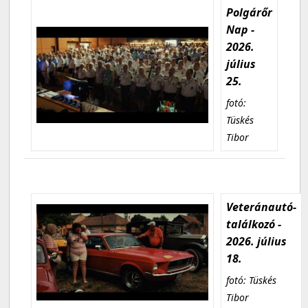
Polgárőr
Nap -
2026.
július
25.
fotó:
Tüskés
Tibor
Veteránautó-
találkozó -
2026. július
18.
fotó: Tüskés
Tibor