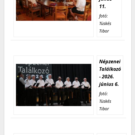
11.
fotó:
Tüskés
Tibor
Népzenei
Találkozó
- 2026.
június 6.
fotó:
Tüskés
Tibor