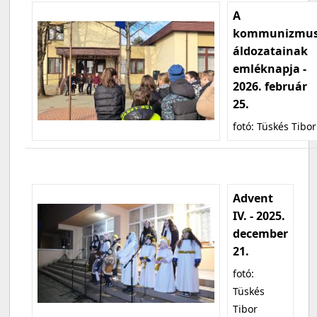
A
kommunizmu
áldozatainak
emléknapja -
2026. február
25.
fotó: Tüskés Tibor
Advent
IV. - 2025.
december
21.
fotó:
Tüskés
Tibor