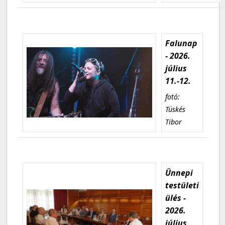
Falunap
- 2026.
július
11.-12.
fotó:
Tüskés
Tibor
Ünnepi
testületi
ülés -
2026.
július