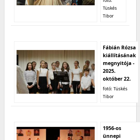
fotó:
Tüskés
Tibor
Fábián Rózsa
kiállításának
megnyitója -
2025.
október 22.
fotó: Tüskés
Tibor
1956-os
ünnepi