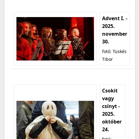
Advent I. -
2025.
november
30.
fotó: Tüskés
Tibor
Csokit
vagy
csínyt -
2025.
október
24.