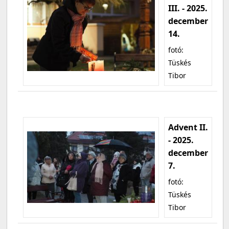
III. - 2025.
december
14.
fotó:
Tüskés
Tibor
Advent II.
- 2025.
december
7.
fotó:
Tüskés
Tibor