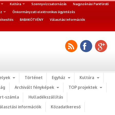
Kultúra
Szennyvízcsatornázás
Nagyszénási Parkfürdő
ez
Önkormányzati elektronikus ügyintézés
ékesítés
BABAKÖTVÉNY
Választási információk
elyek
Történet
Egyház
Kultúra
ság
Archivált fényképek
TOP projektek
art-számla
Hulladékszállítás
álasztási információk
Közadatkereső