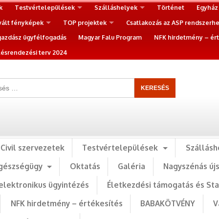
k
Testvértelepülések
Szálláshelyek
Történet
Egyház
vált fényképek
TOP projektek
Csatlakozás az ASP rendszerh
gazdász ügyfélfogadás
Magyar Falu Program
NFK hirdetmény – ért
ésrendezési terv 2024
Civil szervezetek
Testvértelepülések
Szállásh
gészségügy
Oktatás
Galéria
Nagyszénás új
elektronikus ügyintézés
Életkezdési támogatás és St
NFK hirdetmény – értékesítés
BABAKÖTVÉNY
V