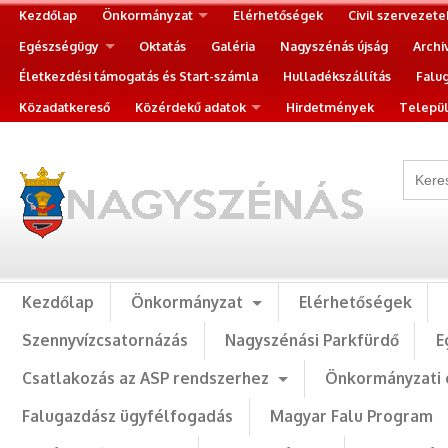
Kezdőlap
Önkormányzat
Elérhetőségek
Civil szervezete
Egészségügy
Oktatás
Galéria
Nagyszénás újság
Archi
Életkezdési támogatás és Start-számla
Hulladékszállítás
Falu
Közadatkereső
Közérdekű adatok
Hirdetmények
Települ
Kezdőlap
Önkormányzat
Elérhetőségek
Szennyvízcsatornázás
Nagyszénási Parkfürdő
E
Csatlakozás az ASP rendszerhez
Önkormányzati 
Falugazdász ügyfélfogadás
Magyar Falu Program