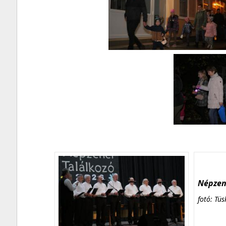
Népzene
fotó: Tüs