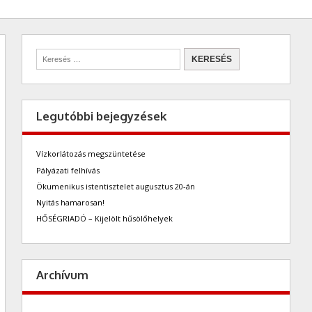
Legutóbbi bejegyzések
Vízkorlátozás megszüntetése
Pályázati felhívás
Ökumenikus istentisztelet augusztus 20-án
Nyitás hamarosan!
HŐSÉGRIADÓ – Kijelölt hűsölőhelyek
Archívum