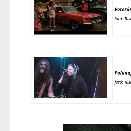
Veterán
fotó: Tüs
Falunap
fotó: Tüs