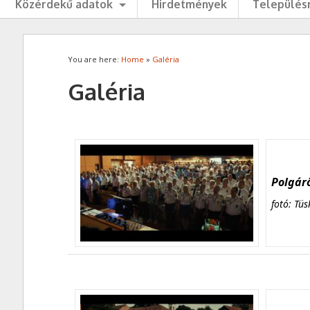
Közérdekű adatok
Hirdetmények
Településr
You are here:
Home
»
Galéria
Galéria
Polgárő
fotó: Tüs