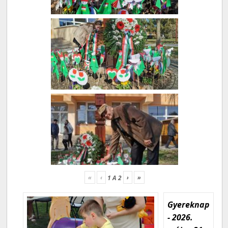
«
‹
›
»
1
A
2
Gyereknap
- 2026.