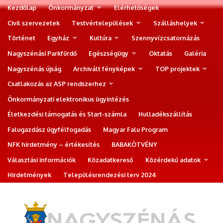
Kezdőlap
Önkormányzat
Elérhetőségek
Civil szervezetek
Testvértelepülések
Szálláshelyek
Történet
Egyház
Kultúra
Szennyvízcsatornázás
Nagyszénási Parkfürdő
Egészségügy
Oktatás
Galéria
Nagyszénás újság
Archivált fényképek
TOP projektek
Csatlakozás az ASP rendszerhez
Önkormányzati elektronikus ügyintézés
Életkezdési támogatás és Start-számla
Hulladékszállítás
Falugazdász ügyfélfogadás
Magyar Falu Program
NFK hirdetmény – értékesítés
BABAKÖTVÉNY
Választási információk
Közadatkereső
Közérdekű adatok
Hirdetmények
Településrendezési terv 2024