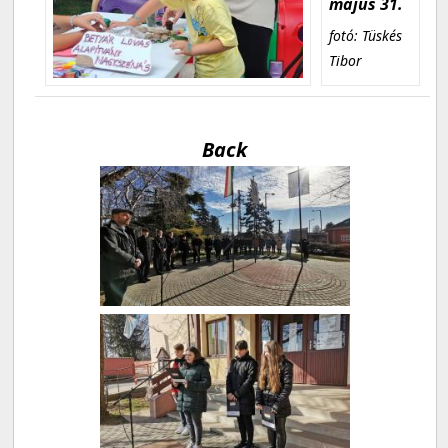
május 31.
fotó: Tüskés
Tibor
Back