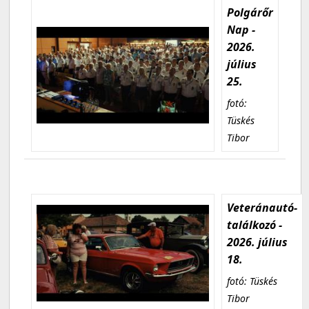
Polgárőr
Nap -
2026.
július
25.
fotó:
Tüskés
Tibor
Veteránautó-
találkozó -
2026. július
18.
fotó: Tüskés
Tibor