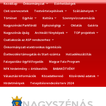
Kezdőlap
Önkormányzat
Elérhetőségek
Civil szervezetek
Testvértelepülések
Szálláshelyek
Történet
Egyház
Kultúra
Szennyvízcsatornázás
Nagyszénási Parkfürdő
Egészségügy
Oktatás
Galéria
Nagyszénás újság
Archivált fényképek
TOP projektek
Csatlakozás az ASP rendszerhez
Önkormányzati elektronikus ügyintézés
Életkezdési támogatás és Start-számla
Hulladékszállítás
Falugazdász ügyfélfogadás
Magyar Falu Program
NFK hirdetmény – értékesítés
BABAKÖTVÉNY
Választási információk
Közadatkereső
Közérdekű adatok
Hirdetmények
Településrendezési terv 2024