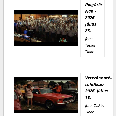
Polgárőr
Nap -
2026.
július
25.
fotó:
Tüskés
Tibor
Veteránautó-
találkozó -
2026. július
18.
fotó: Tüskés
Tibor