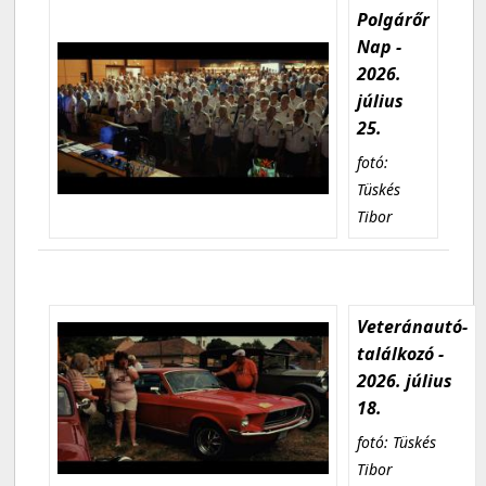
Polgárőr
Nap -
2026.
július
25.
fotó:
Tüskés
Tibor
Veteránautó-
találkozó -
2026. július
18.
fotó: Tüskés
Tibor