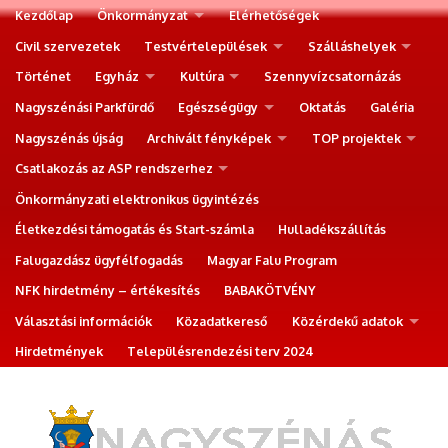
Kezdőlap
Önkormányzat
Elérhetőségek
Civil szervezetek
Testvértelepülések
Szálláshelyek
Történet
Egyház
Kultúra
Szennyvízcsatornázás
Nagyszénási Parkfürdő
Egészségügy
Oktatás
Galéria
Nagyszénás újság
Archivált fényképek
TOP projektek
Csatlakozás az ASP rendszerhez
Önkormányzati elektronikus ügyintézés
Életkezdési támogatás és Start-számla
Hulladékszállítás
Falugazdász ügyfélfogadás
Magyar Falu Program
NFK hirdetmény – értékesítés
BABAKÖTVÉNY
Választási információk
Közadatkereső
Közérdekű adatok
Hirdetmények
Településrendezési terv 2024