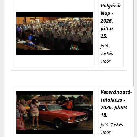
Polgárőr
Nap -
2026.
július
25.
fotó:
Tüskés
Tibor
Veteránautó-
találkozó -
2026. július
18.
fotó: Tüskés
Tibor