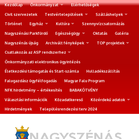
Kezdőlap
Önkormányzat
Elérhetőségek
Civil szervezetek
Testvértelepülések
Szálláshelyek
Történet
Egyház
Kultúra
Szennyvízcsatornázás
Nagyszénási Parkfürdő
Egészségügy
Oktatás
Galéria
Nagyszénás újság
Archivált fényképek
TOP projektek
Csatlakozás az ASP rendszerhez
Önkormányzati elektronikus ügyintézés
Életkezdési támogatás és Start-számla
Hulladékszállítás
Falugazdász ügyfélfogadás
Magyar Falu Program
NFK hirdetmény – értékesítés
BABAKÖTVÉNY
Választási információk
Közadatkereső
Közérdekű adatok
Hirdetmények
Településrendezési terv 2024