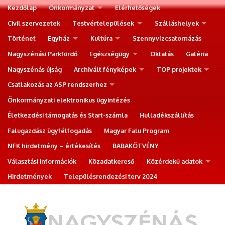
Kezdőlap
Önkormányzat
Elérhetőségek
Civil szervezetek
Testvértelepülések
Szálláshelyek
Történet
Egyház
Kultúra
Szennyvízcsatornázás
Nagyszénási Parkfürdő
Egészségügy
Oktatás
Galéria
Nagyszénás újság
Archivált fényképek
TOP projektek
Csatlakozás az ASP rendszerhez
Önkormányzati elektronikus ügyintézés
Életkezdési támogatás és Start-számla
Hulladékszállítás
Falugazdász ügyfélfogadás
Magyar Falu Program
NFK hirdetmény – értékesítés
BABAKÖTVÉNY
Választási információk
Közadatkereső
Közérdekű adatok
Hirdetmények
Településrendezési terv 2024