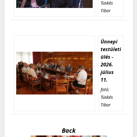
Tüskés
Tibor
Ünnepi
testületi
ülés -
2026.
július
11.
fotó:
Tüskés
Tibor
Back