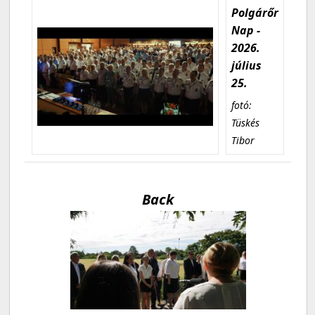
Polgárőr
Nap -
2026.
július
25.
fotó:
Tüskés
Tibor
Back