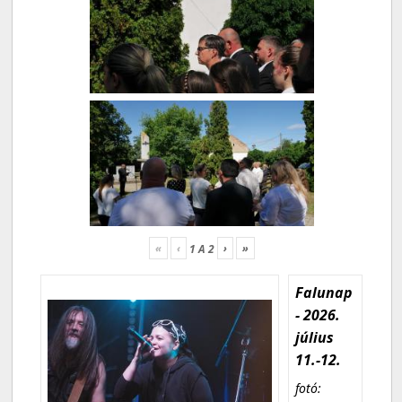
«
‹
›
»
1
A
2
Falunap
- 2026.
július
11.-12.
fotó: