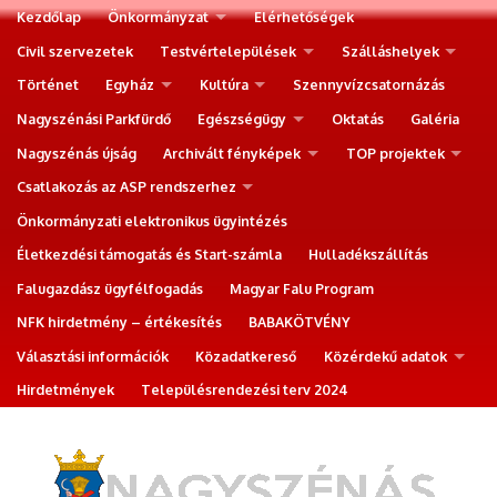
Kezdőlap
Önkormányzat
Elérhetőségek
Civil szervezetek
Testvértelepülések
Szálláshelyek
Történet
Egyház
Kultúra
Szennyvízcsatornázás
Nagyszénási Parkfürdő
Egészségügy
Oktatás
Galéria
Nagyszénás újság
Archivált fényképek
TOP projektek
Csatlakozás az ASP rendszerhez
Önkormányzati elektronikus ügyintézés
Életkezdési támogatás és Start-számla
Hulladékszállítás
Falugazdász ügyfélfogadás
Magyar Falu Program
NFK hirdetmény – értékesítés
BABAKÖTVÉNY
Választási információk
Közadatkereső
Közérdekű adatok
Hirdetmények
Településrendezési terv 2024