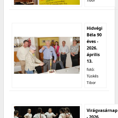
Tibor
Hidvégi
Béla 90
éves -
2026.
április
13.
fotó:
Tüskés
Tibor
Virágvasárnap
- 2026.