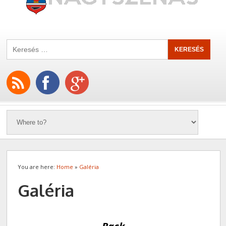
You are here:
Home
»
Galéria
Galéria