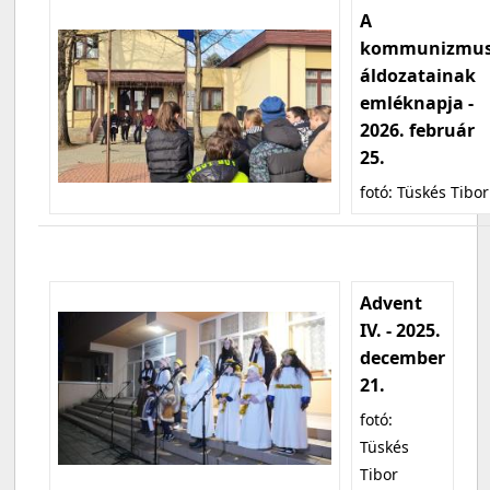
A
kommunizmu
áldozatainak
emléknapja -
2026. február
25.
fotó: Tüskés Tibor
Advent
IV. - 2025.
december
21.
fotó:
Tüskés
Tibor