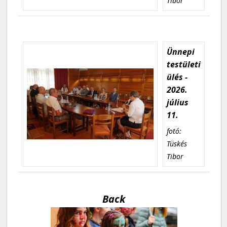
Tibor
Ünnepi
testületi
ülés -
2026.
július
11.
fotó:
Tüskés
Tibor
Back