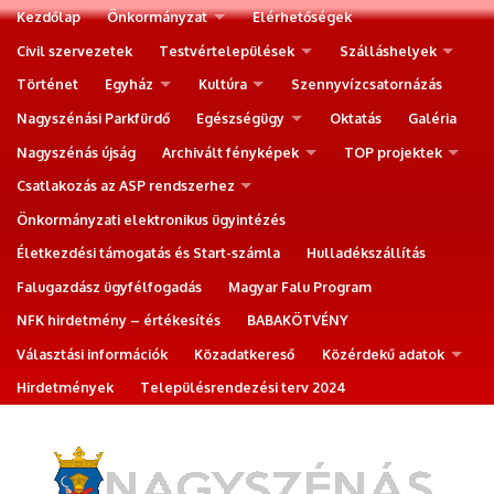
Kezdőlap
Önkormányzat
Elérhetőségek
Civil szervezetek
Testvértelepülések
Szálláshelyek
Történet
Egyház
Kultúra
Szennyvízcsatornázás
Nagyszénási Parkfürdő
Egészségügy
Oktatás
Galéria
Nagyszénás újság
Archivált fényképek
TOP projektek
Csatlakozás az ASP rendszerhez
Önkormányzati elektronikus ügyintézés
Életkezdési támogatás és Start-számla
Hulladékszállítás
Falugazdász ügyfélfogadás
Magyar Falu Program
NFK hirdetmény – értékesítés
BABAKÖTVÉNY
Választási információk
Közadatkereső
Közérdekű adatok
Hirdetmények
Településrendezési terv 2024