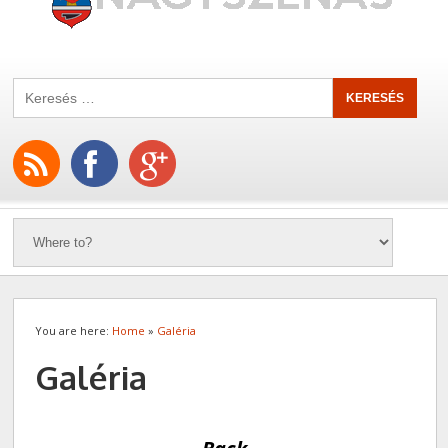
You are here:
Home
»
Galéria
Galéria