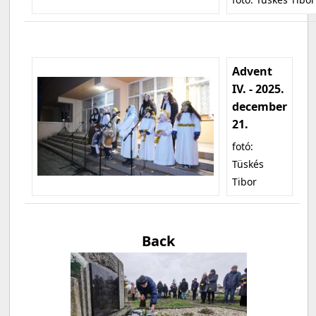
Advent
IV. - 2025.
december
21.
fotó:
Tüskés
Tibor
Back