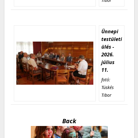
Tibor
Ünnepi
testületi
ülés -
2026.
július
11.
fotó:
Tüskés
Tibor
Back