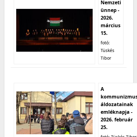
Nemzeti
ünnep -
2026.
március
15.
fotó:
Tüskés
Tibor
A
kommunizmu
áldozatainak
emléknapja -
2026. február
25.
fotó: Tüskés Tibor