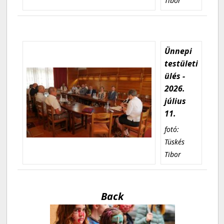
Tibor
Ünnepi
testületi
ülés -
2026.
július
11.
fotó:
Tüskés
Tibor
Back