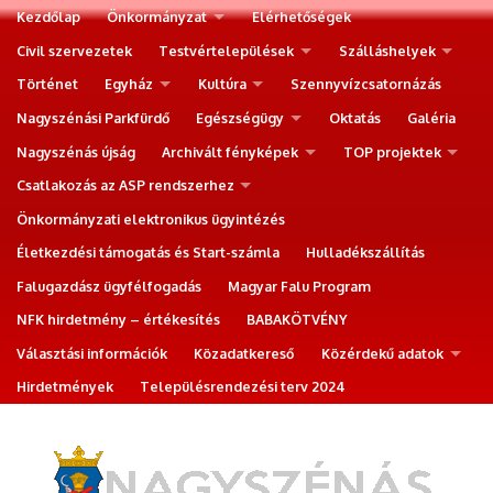
Kezdőlap
Önkormányzat
Elérhetőségek
Civil szervezetek
Testvértelepülések
Szálláshelyek
Történet
Egyház
Kultúra
Szennyvízcsatornázás
Nagyszénási Parkfürdő
Egészségügy
Oktatás
Galéria
Nagyszénás újság
Archivált fényképek
TOP projektek
Csatlakozás az ASP rendszerhez
Önkormányzati elektronikus ügyintézés
Életkezdési támogatás és Start-számla
Hulladékszállítás
Falugazdász ügyfélfogadás
Magyar Falu Program
NFK hirdetmény – értékesítés
BABAKÖTVÉNY
Választási információk
Közadatkereső
Közérdekű adatok
Hirdetmények
Településrendezési terv 2024