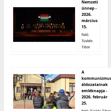
Nemzeti
ünnep -
2026.
március
15.
fotó:
Tüskés
Tibor
A
kommunizmu
áldozatainak
emléknapja -
2026. február
25.
fotó: Tüskés Tibor