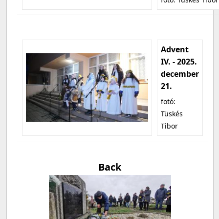
Advent
IV. - 2025.
december
21.
fotó:
Tüskés
Tibor
Back