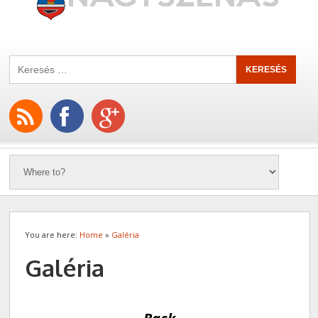
You are here:
Home
»
Galéria
Galéria