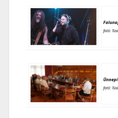
Falunap
fotó: Tüs
Ünnepi 
fotó: Tüs