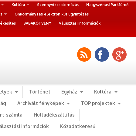
Kultúra
Szennyvízcsatornázás
Nagyszénási Parkfürdő
ez
Önkormányzati elektronikus ügyintézés
ékesítés
BABAKÖTVÉNY
Választási információk
elyek
Történet
Egyház
Kultúra
ság
Archivált fényképek
TOP projektek
art-számla
Hulladékszállítás
álasztási információk
Közadatkereső