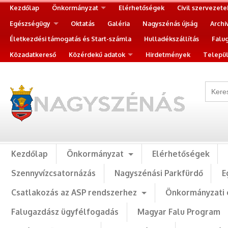
Kezdőlap
Önkormányzat
Elérhetőségek
Civil szervezete
Egészségügy
Oktatás
Galéria
Nagyszénás újság
Archi
Életkezdési támogatás és Start-számla
Hulladékszállítás
Falu
Közadatkereső
Közérdekű adatok
Hirdetmények
Települ
Kezdőlap
Önkormányzat
Elérhetőségek
Szennyvízcsatornázás
Nagyszénási Parkfürdő
E
Csatlakozás az ASP rendszerhez
Önkormányzati 
Falugazdász ügyfélfogadás
Magyar Falu Program