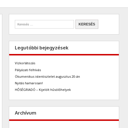
Legutóbbi bejegyzések
Vízkorlátozás
Pályázati felhívás
Ökumenikus istentisztelet augusztus 20-án
Nyitás hamarosan!
HŐSÉGRIADÓ – Kijelölt hűsölőhelyek
Archívum