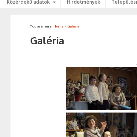
Közérdekű adatok
Hirdetmények
Településr
You are here:
Home
»
Galéria
Galéria