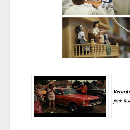
Veterán
fotó: Tüs