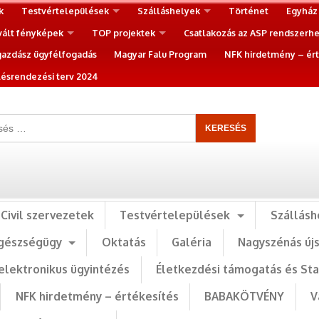
k
Testvértelepülések
Szálláshelyek
Történet
Egyház
vált fényképek
TOP projektek
Csatlakozás az ASP rendszerh
gazdász ügyfélfogadás
Magyar Falu Program
NFK hirdetmény – ért
ésrendezési terv 2024
Civil szervezetek
Testvértelepülések
Szállásh
gészségügy
Oktatás
Galéria
Nagyszénás új
elektronikus ügyintézés
Életkezdési támogatás és St
NFK hirdetmény – értékesítés
BABAKÖTVÉNY
V