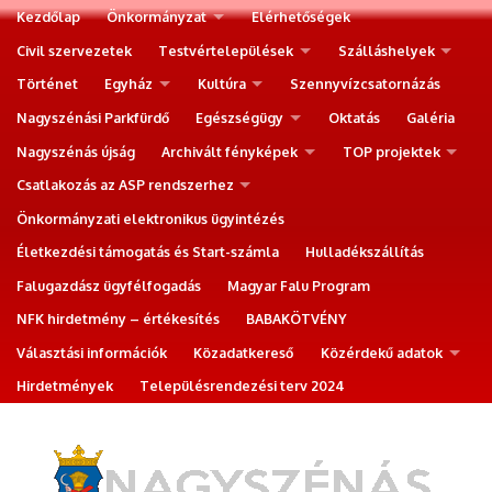
Kezdőlap
Önkormányzat
Elérhetőségek
Civil szervezetek
Testvértelepülések
Szálláshelyek
Történet
Egyház
Kultúra
Szennyvízcsatornázás
Nagyszénási Parkfürdő
Egészségügy
Oktatás
Galéria
Nagyszénás újság
Archivált fényképek
TOP projektek
Csatlakozás az ASP rendszerhez
Önkormányzati elektronikus ügyintézés
Életkezdési támogatás és Start-számla
Hulladékszállítás
Falugazdász ügyfélfogadás
Magyar Falu Program
NFK hirdetmény – értékesítés
BABAKÖTVÉNY
Választási információk
Közadatkereső
Közérdekű adatok
Hirdetmények
Településrendezési terv 2024