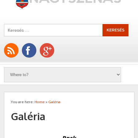
You are here:
Home
»
Galéria
Galéria