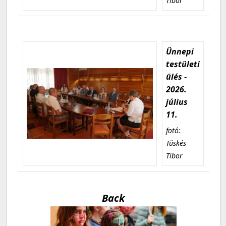
Tibor
Ünnepi
testületi
ülés -
2026.
július
11.
fotó:
Tüskés
Tibor
Back