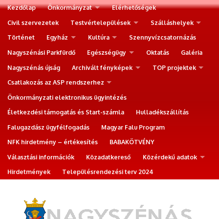
Kezdőlap
Önkormányzat
Elérhetőségek
Civil szervezetek
Testvértelepülések
Szálláshelyek
Történet
Egyház
Kultúra
Szennyvízcsatornázás
Nagyszénási Parkfürdő
Egészségügy
Oktatás
Galéria
Nagyszénás újság
Archivált fényképek
TOP projektek
Csatlakozás az ASP rendszerhez
Önkormányzati elektronikus ügyintézés
Életkezdési támogatás és Start-számla
Hulladékszállítás
Falugazdász ügyfélfogadás
Magyar Falu Program
NFK hirdetmény – értékesítés
BABAKÖTVÉNY
Választási információk
Közadatkereső
Közérdekű adatok
Hirdetmények
Településrendezési terv 2024