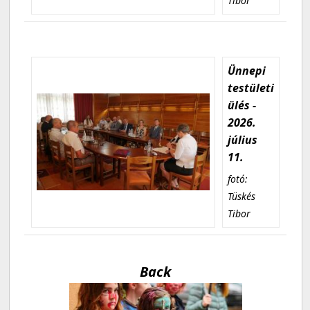
Tibor
Ünnepi
testületi
ülés -
2026.
július
11.
fotó:
Tüskés
Tibor
Back