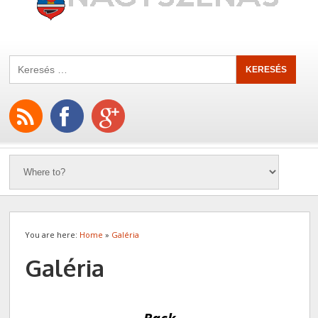
You are here:
Home
»
Galéria
Galéria