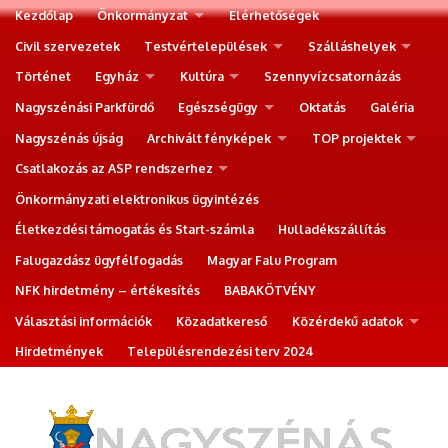
Kezdőlap
Önkormányzat
Elérhetőségek
Civil szervezetek
Testvértelepülések
Szálláshelyek
Történet
Egyház
Kultúra
Szennyvízcsatornázás
Nagyszénási Parkfürdő
Egészségügy
Oktatás
Galéria
Nagyszénás újság
Archivált fényképek
TOP projektek
Csatlakozás az ASP rendszerhez
Önkormányzati elektronikus ügyintézés
Életkezdési támogatás és Start-számla
Hulladékszállítás
Falugazdász ügyfélfogadás
Magyar Falu Program
NFK hirdetmény – értékesítés
BABAKÖTVÉNY
Választási információk
Közadatkereső
Közérdekű adatok
Hirdetmények
Településrendezési terv 2024