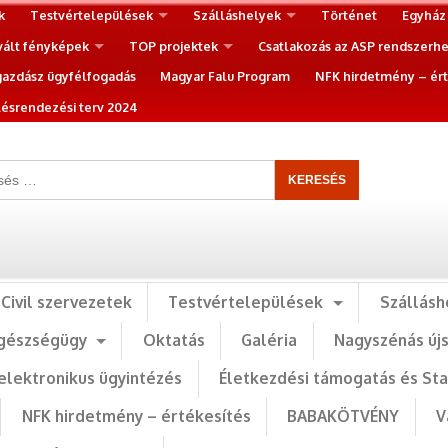
k
Testvértelepülések
Szálláshelyek
Történet
Egyház
vált fényképek
TOP projektek
Csatlakozás az ASP rendszerh
gazdász ügyfélfogadás
Magyar Falu Program
NFK hirdetmény – ért
ésrendezési terv 2024
Civil szervezetek
Testvértelepülések
Szállásh
gészségügy
Oktatás
Galéria
Nagyszénás új
elektronikus ügyintézés
Életkezdési támogatás és St
NFK hirdetmény – értékesítés
BABAKÖTVÉNY
V