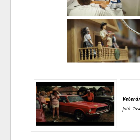
Veterán
fotó: Tüs