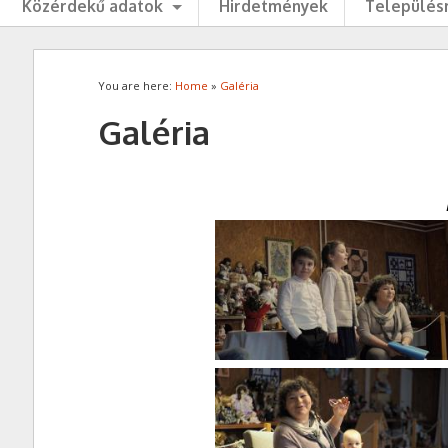
Közérdekű adatok
Hirdetmények
Településr
You are here:
Home
»
Galéria
Galéria