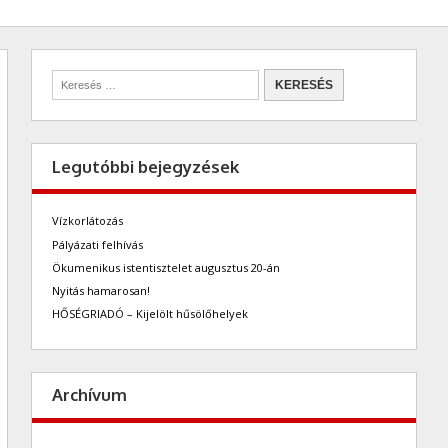
Legutóbbi bejegyzések
Vízkorlátozás
Pályázati felhívás
Ökumenikus istentisztelet augusztus 20-án
Nyitás hamarosan!
HŐSÉGRIADÓ – Kijelölt hűsölőhelyek
Archívum