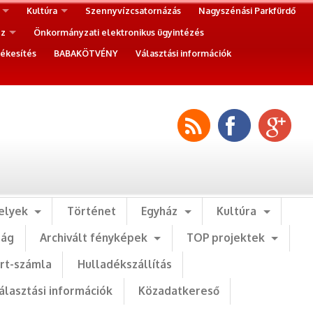
Kultúra
Szennyvízcsatornázás
Nagyszénási Parkfürdő
ez
Önkormányzati elektronikus ügyintézés
ékesítés
BABAKÖTVÉNY
Választási információk
elyek
Történet
Egyház
Kultúra
ság
Archivált fényképek
TOP projektek
art-számla
Hulladékszállítás
álasztási információk
Közadatkereső