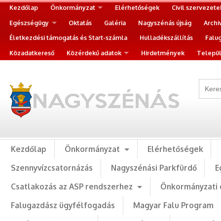
Kezdőlap
Önkormányzat
Elérhetőségek
Civil szervezete
Egészségügy
Oktatás
Galéria
Nagyszénás újság
Archi
Életkezdési támogatás és Start-számla
Hulladékszállítás
Falu
Közadatkereső
Közérdekű adatok
Hirdetmények
Települ
Kezdőlap
Önkormányzat
Elérhetőségek
Szennyvízcsatornázás
Nagyszénási Parkfürdő
E
Csatlakozás az ASP rendszerhez
Önkormányzati 
Falugazdász ügyfélfogadás
Magyar Falu Program