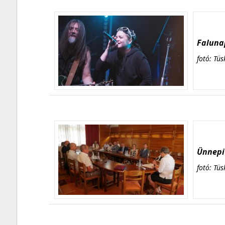
Falunap
fotó: Tüs
Ünnepi 
fotó: Tüs