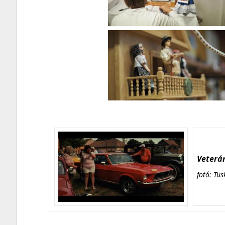
Veterán
fotó: Tüs