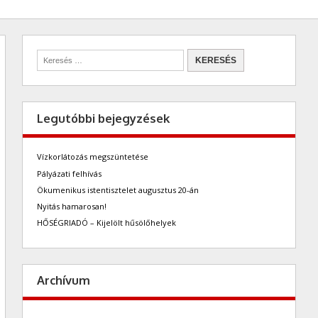
Legutóbbi bejegyzések
Vízkorlátozás megszüntetése
Pályázati felhívás
Ökumenikus istentisztelet augusztus 20-án
Nyitás hamarosan!
HŐSÉGRIADÓ – Kijelölt hűsölőhelyek
Archívum