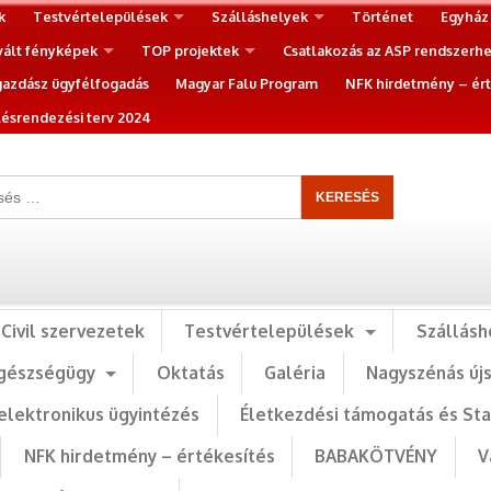
k
Testvértelepülések
Szálláshelyek
Történet
Egyház
vált fényképek
TOP projektek
Csatlakozás az ASP rendszerh
gazdász ügyfélfogadás
Magyar Falu Program
NFK hirdetmény – ért
ésrendezési terv 2024
Civil szervezetek
Testvértelepülések
Szállásh
gészségügy
Oktatás
Galéria
Nagyszénás új
elektronikus ügyintézés
Életkezdési támogatás és St
NFK hirdetmény – értékesítés
BABAKÖTVÉNY
V