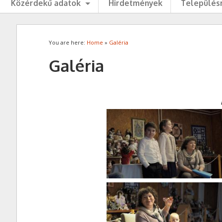
Közérdekű adatok
Hirdetmények
Településr
You are here:
Home
»
Galéria
Galéria