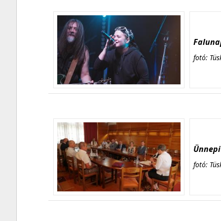
Falunap
fotó: Tüs
Ünnepi 
fotó: Tüs