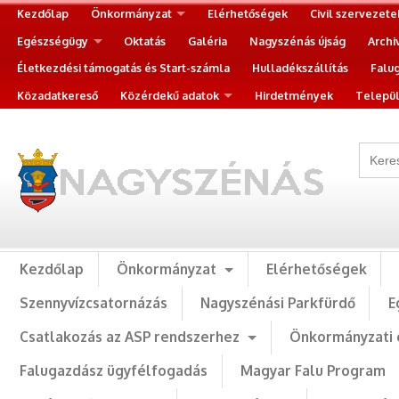
Kezdőlap
Önkormányzat
Elérhetőségek
Civil szervezete
Egészségügy
Oktatás
Galéria
Nagyszénás újság
Archi
Életkezdési támogatás és Start-számla
Hulladékszállítás
Falu
Közadatkereső
Közérdekű adatok
Hirdetmények
Települ
Kezdőlap
Önkormányzat
Elérhetőségek
Szennyvízcsatornázás
Nagyszénási Parkfürdő
E
Csatlakozás az ASP rendszerhez
Önkormányzati 
Falugazdász ügyfélfogadás
Magyar Falu Program