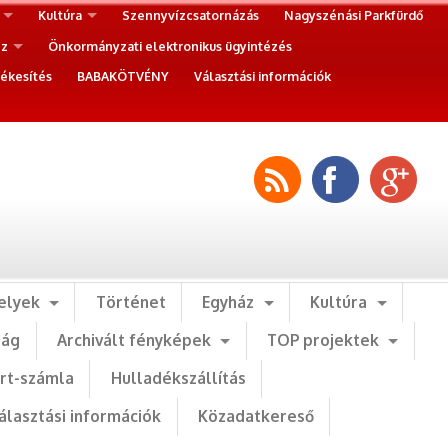
Kultúra
Szennyvízcsatornázás
Nagyszénási Parkfürdő
ez
Önkormányzati elektronikus ügyintézés
ékesítés
BABAKÖTVÉNY
Választási információk
elyek
Történet
Egyház
Kultúra
ság
Archivált fényképek
TOP projektek
art-számla
Hulladékszállítás
álasztási információk
Közadatkereső