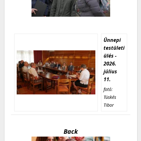
Ünnepi
testületi
ülés -
2026.
július
11.
fotó:
Tüskés
Tibor
Back