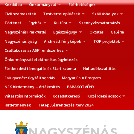
Kezdőlap
Önkormányzat
Elérhetőségek
Civil szervezetek
Testvértelepülések
Szálláshelyek
Történet
Egyház
Kultúra
Szennyvízcsatornázás
Nagyszénási Parkfürdő
Egészségügy
Oktatás
Galéria
Nagyszénás újság
Archivált fényképek
TOP projektek
Csatlakozás az ASP rendszerhez
Önkormányzati elektronikus ügyintézés
Életkezdési támogatás és Start-számla
Hulladékszállítás
Falugazdász ügyfélfogadás
Magyar Falu Program
NFK hirdetmény – értékesítés
BABAKÖTVÉNY
Választási információk
Közadatkereső
Közérdekű adatok
Hirdetmények
Településrendezési terv 2024