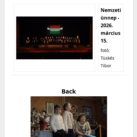
Nemzeti
ünnep -
2026.
március
15.
fotó:
Tüskés
Tibor
Back