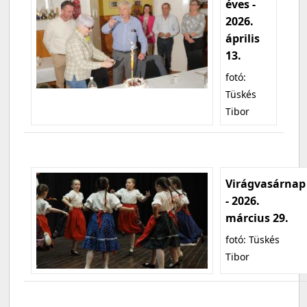
éves -
2026.
április
13.
fotó:
Tüskés
Tibor
Virágvasárnap
- 2026.
március 29.
fotó: Tüskés
Tibor