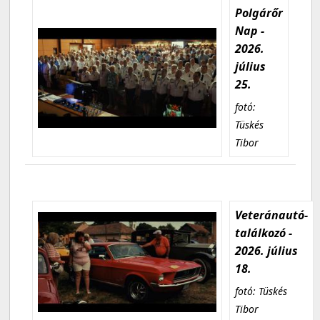
Polgárőr
Nap -
2026.
július
25.
fotó:
Tüskés
Tibor
Veteránautó-
találkozó -
2026. július
18.
fotó: Tüskés
Tibor