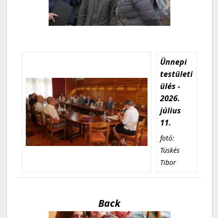
Ünnepi
testületi
ülés -
2026.
július
11.
fotó:
Tüskés
Tibor
Back