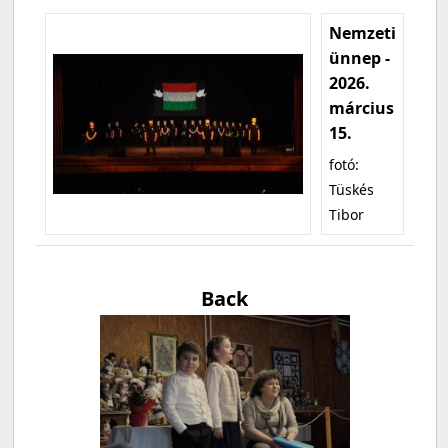
Nemzeti
ünnep -
2026.
március
15.
fotó:
Tüskés
Tibor
Back