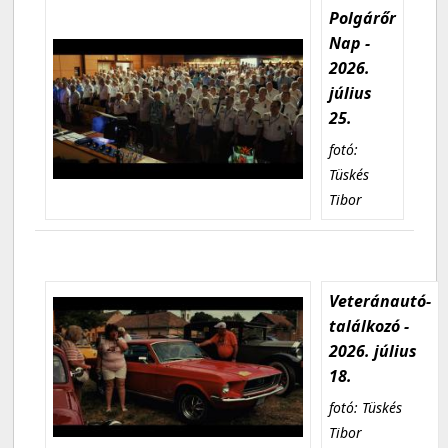
Polgárőr
Nap -
2026.
július
25.
fotó:
Tüskés
Tibor
Veteránautó-
találkozó -
2026. július
18.
fotó: Tüskés
Tibor