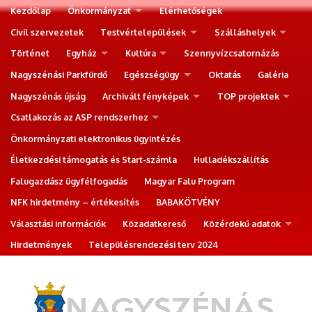
Kezdőlap
Önkormányzat
Elérhetőségek
Civil szervezetek
Testvértelepülések
Szálláshelyek
Történet
Egyház
Kultúra
Szennyvízcsatornázás
Nagyszénási Parkfürdő
Egészségügy
Oktatás
Galéria
Nagyszénás újság
Archivált fényképek
TOP projektek
Csatlakozás az ASP rendszerhez
Önkormányzati elektronikus ügyintézés
Életkezdési támogatás és Start-számla
Hulladékszállítás
Falugazdász ügyfélfogadás
Magyar Falu Program
NFK hirdetmény – értékesítés
BABAKÖTVÉNY
Választási információk
Közadatkereső
Közérdekű adatok
Hirdetmények
Településrendezési terv 2024