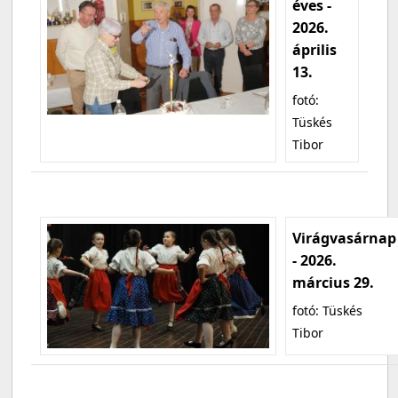
éves -
2026.
április
13.
fotó:
Tüskés
Tibor
Virágvasárnap
- 2026.
március 29.
fotó: Tüskés
Tibor