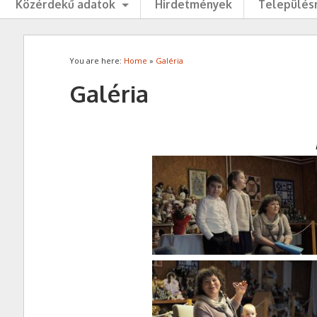
Közérdekű adatok
Hirdetmények
Településr
You are here:
Home
»
Galéria
Galéria