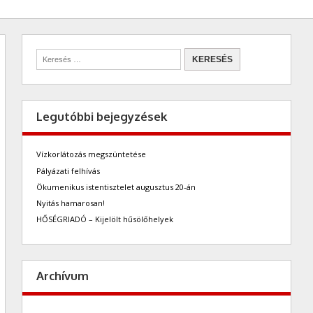
Legutóbbi bejegyzések
Vízkorlátozás megszüntetése
Pályázati felhívás
Ökumenikus istentisztelet augusztus 20-án
Nyitás hamarosan!
HŐSÉGRIADÓ – Kijelölt hűsölőhelyek
Archívum