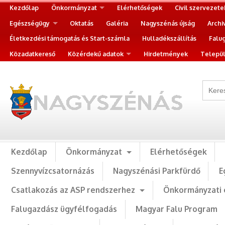
Kezdőlap
Önkormányzat
Elérhetőségek
Civil szervezete
Egészségügy
Oktatás
Galéria
Nagyszénás újság
Archi
Életkezdési támogatás és Start-számla
Hulladékszállítás
Falu
Közadatkereső
Közérdekű adatok
Hirdetmények
Települ
Kezdőlap
Önkormányzat
Elérhetőségek
Szennyvízcsatornázás
Nagyszénási Parkfürdő
E
Csatlakozás az ASP rendszerhez
Önkormányzati 
Falugazdász ügyfélfogadás
Magyar Falu Program