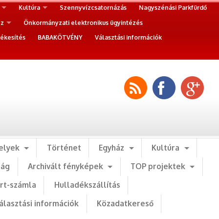
Kultúra
Szennyvízcsatornázás
Nagyszénási Parkfürdő
ez
Önkormányzati elektronikus ügyintézés
ékesítés
BABAKÖTVÉNY
Választási információk
elyek
Történet
Egyház
Kultúra
ság
Archivált fényképek
TOP projektek
art-számla
Hulladékszállítás
álasztási információk
Közadatkereső