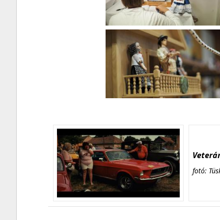
Veterán
fotó: Tüs