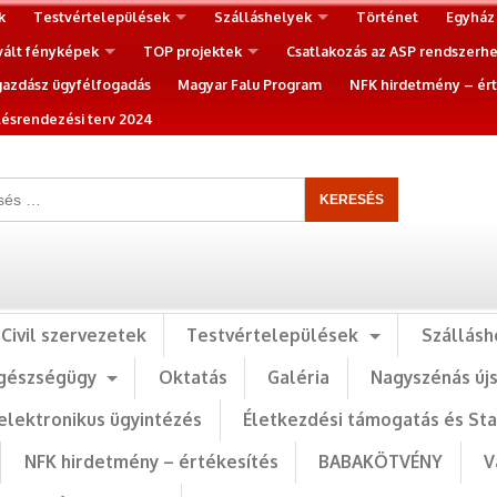
k
Testvértelepülések
Szálláshelyek
Történet
Egyház
vált fényképek
TOP projektek
Csatlakozás az ASP rendszerh
gazdász ügyfélfogadás
Magyar Falu Program
NFK hirdetmény – ért
ésrendezési terv 2024
Civil szervezetek
Testvértelepülések
Szállásh
gészségügy
Oktatás
Galéria
Nagyszénás új
elektronikus ügyintézés
Életkezdési támogatás és St
NFK hirdetmény – értékesítés
BABAKÖTVÉNY
V