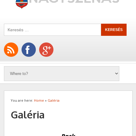
You are here:
Home
»
Galéria
Galéria