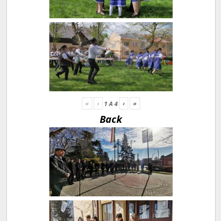
«
‹
›
»
1
A
4
Back