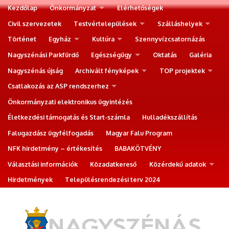
Kezdőlap
Önkormányzat
Elérhetőségek
Civil szervezetek
Testvértelepülések
Szálláshelyek
Történet
Egyház
Kultúra
Szennyvízcsatornázás
Nagyszénási Parkfürdő
Egészségügy
Oktatás
Galéria
Nagyszénás újság
Archivált fényképek
TOP projektek
Csatlakozás az ASP rendszerhez
Önkormányzati elektronikus ügyintézés
Életkezdési támogatás és Start-számla
Hulladékszállítás
Falugazdász ügyfélfogadás
Magyar Falu Program
NFK hirdetmény – értékesítés
BABAKÖTVÉNY
Választási információk
Közadatkereső
Közérdekű adatok
Hirdetmények
Településrendezési terv 2024