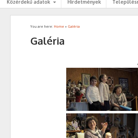
Közérdekű adatok
Hirdetmények
Településr
You are here:
Home
»
Galéria
Galéria