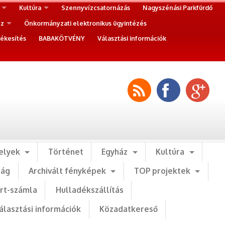
Kultúra
Szennyvízcsatornázás
Nagyszénási Parkfürdő
ez
Önkormányzati elektronikus ügyintézés
ékesítés
BABAKÖTVÉNY
Választási információk
elyek
Történet
Egyház
Kultúra
ság
Archivált fényképek
TOP projektek
art-számla
Hulladékszállítás
álasztási információk
Közadatkereső