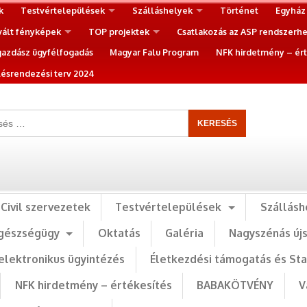
k
Testvértelepülések
Szálláshelyek
Történet
Egyház
vált fényképek
TOP projektek
Csatlakozás az ASP rendszerh
gazdász ügyfélfogadás
Magyar Falu Program
NFK hirdetmény – ért
ésrendezési terv 2024
Civil szervezetek
Testvértelepülések
Szállásh
gészségügy
Oktatás
Galéria
Nagyszénás új
elektronikus ügyintézés
Életkezdési támogatás és St
NFK hirdetmény – értékesítés
BABAKÖTVÉNY
V