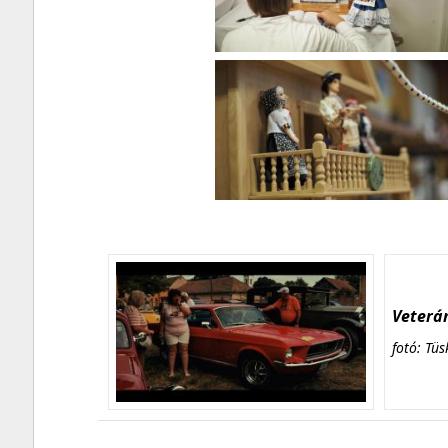
Veterán
fotó: Tüs