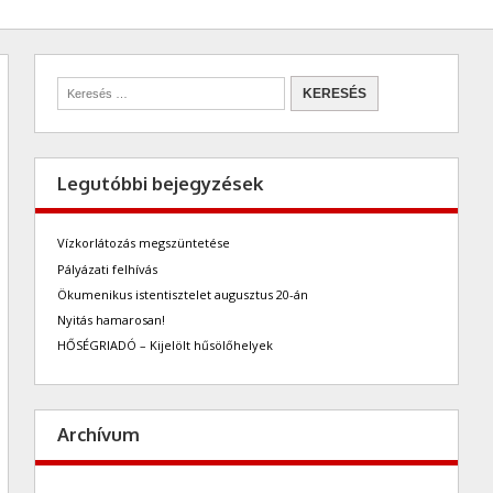
Legutóbbi bejegyzések
Vízkorlátozás megszüntetése
Pályázati felhívás
Ökumenikus istentisztelet augusztus 20-án
Nyitás hamarosan!
HŐSÉGRIADÓ – Kijelölt hűsölőhelyek
Archívum