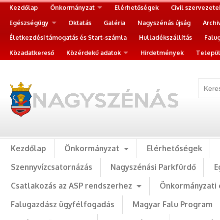
Kezdőlap
Önkormányzat
Elérhetőségek
Civil szervezete
Egészségügy
Oktatás
Galéria
Nagyszénás újság
Archi
Életkezdési támogatás és Start-számla
Hulladékszállítás
Falu
Közadatkereső
Közérdekű adatok
Hirdetmények
Települ
Kezdőlap
Önkormányzat
Elérhetőségek
Szennyvízcsatornázás
Nagyszénási Parkfürdő
E
Csatlakozás az ASP rendszerhez
Önkormányzati 
Falugazdász ügyfélfogadás
Magyar Falu Program