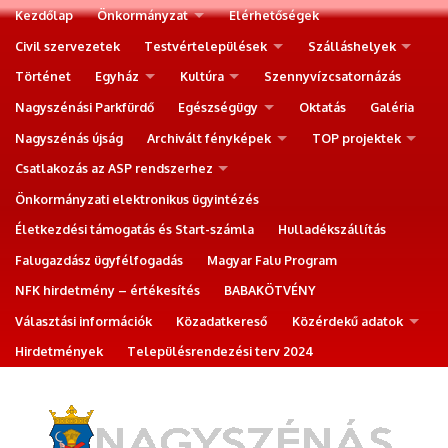
Kezdőlap
Önkormányzat
Elérhetőségek
Civil szervezetek
Testvértelepülések
Szálláshelyek
Történet
Egyház
Kultúra
Szennyvízcsatornázás
Nagyszénási Parkfürdő
Egészségügy
Oktatás
Galéria
Nagyszénás újság
Archivált fényképek
TOP projektek
Csatlakozás az ASP rendszerhez
Önkormányzati elektronikus ügyintézés
Életkezdési támogatás és Start-számla
Hulladékszállítás
Falugazdász ügyfélfogadás
Magyar Falu Program
NFK hirdetmény – értékesítés
BABAKÖTVÉNY
Választási információk
Közadatkereső
Közérdekű adatok
Hirdetmények
Településrendezési terv 2024