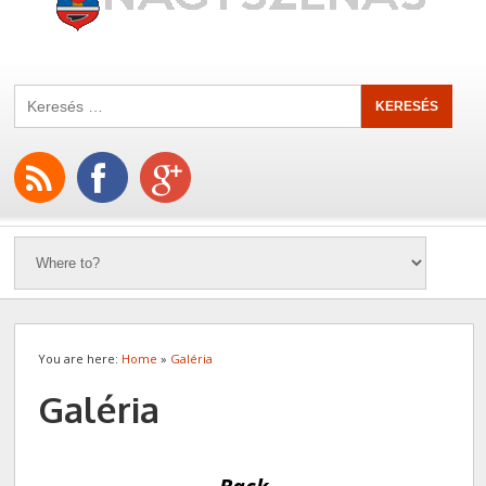
You are here:
Home
»
Galéria
Galéria