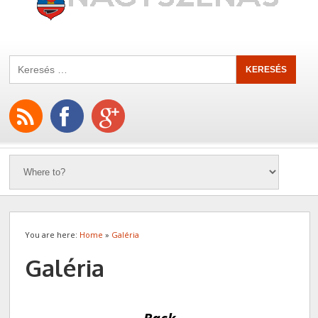
You are here:
Home
»
Galéria
Galéria