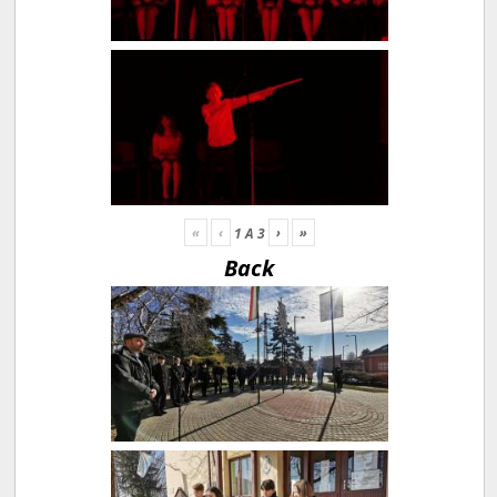
«
‹
›
»
1
A
3
Back