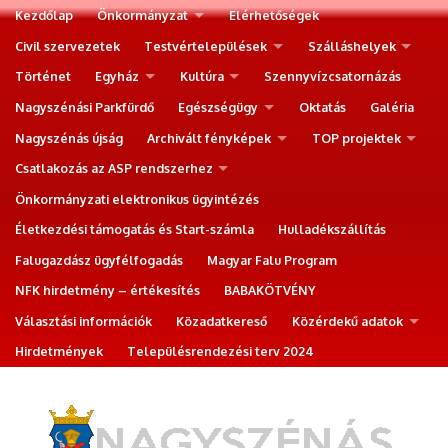
Kezdőlap
Önkormányzat
Elérhetőségek
Civil szervezetek
Testvértelepülések
Szálláshelyek
Történet
Egyház
Kultúra
Szennyvízcsatornázás
Nagyszénási Parkfürdő
Egészségügy
Oktatás
Galéria
Nagyszénás újság
Archivált fényképek
TOP projektek
Csatlakozás az ASP rendszerhez
Önkormányzati elektronikus ügyintézés
Életkezdési támogatás és Start-számla
Hulladékszállítás
Falugazdász ügyfélfogadás
Magyar Falu Program
NFK hirdetmény – értékesítés
BABAKÖTVÉNY
Választási információk
Közadatkereső
Közérdekű adatok
Hirdetmények
Településrendezési terv 2024