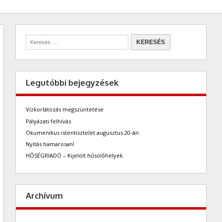
Legutóbbi bejegyzések
Vízkorlátozás megszüntetése
Pályázati felhívás
Ökumenikus istentisztelet augusztus 20-án
Nyitás hamarosan!
HŐSÉGRIADÓ – Kijelölt hűsölőhelyek
Archívum