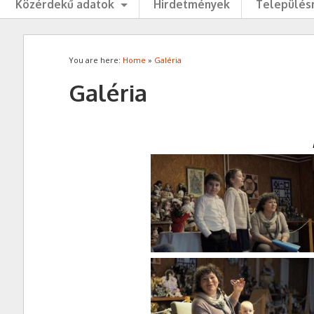
Közérdekű adatok
Hirdetmények
Településr
You are here:
Home
»
Galéria
Galéria