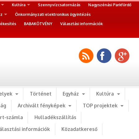
Kultúra
Szennyvízcsatornázás
Nagyszénási Parkfürdő
ez
Önkormányzati elektronikus ügyintézés
ékesítés
BABAKÖTVÉNY
Választási információk
elyek
Történet
Egyház
Kultúra
ság
Archivált fényképek
TOP projektek
art-számla
Hulladékszállítás
álasztási információk
Közadatkereső