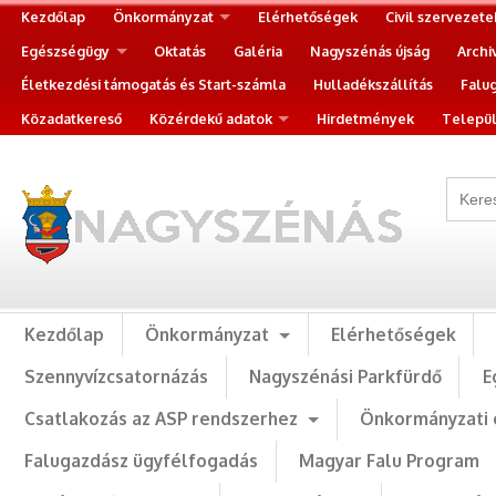
Kezdőlap
Önkormányzat
Elérhetőségek
Civil szervezete
Egészségügy
Oktatás
Galéria
Nagyszénás újság
Archi
Életkezdési támogatás és Start-számla
Hulladékszállítás
Falu
Közadatkereső
Közérdekű adatok
Hirdetmények
Települ
Kezdőlap
Önkormányzat
Elérhetőségek
Szennyvízcsatornázás
Nagyszénási Parkfürdő
E
Csatlakozás az ASP rendszerhez
Önkormányzati 
Falugazdász ügyfélfogadás
Magyar Falu Program