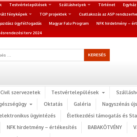
k
Testvértelepülések
Szálláshelyek
Történet
Egyház
vált fényképek
TOP projektek
Csatlakozás az ASP rendszerh
gazdász ügyfélfogadás
Magyar Falu Program
NFK hirdetmény – ért
ésrendezési terv 2024
Civil szervezetek
Testvértelepülések
Szállásh
gészségügy
Oktatás
Galéria
Nagyszénás új
elektronikus ügyintézés
Életkezdési támogatás és St
NFK hirdetmény – értékesítés
BABAKÖTVÉNY
V