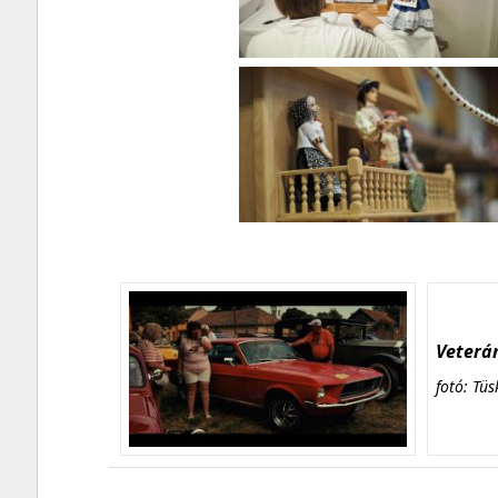
Veterán
fotó: Tüs