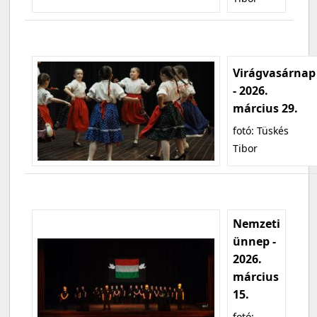
Virágvasárnap
- 2026.
március 29.
fotó: Tüskés
Tibor
Nemzeti
ünnep -
2026.
március
15.
fotó: