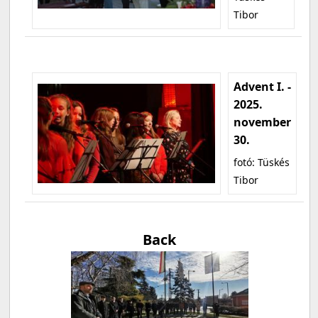
Tibor
Advent I. -
2025.
november
30.
fotó: Tüskés
Tibor
Back