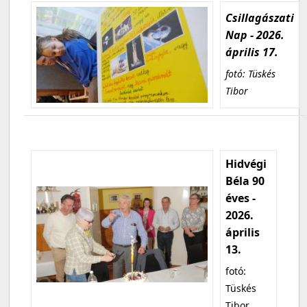
Csillagászati
Nap - 2026.
április 17.
fotó: Tüskés
Tibor
Hidvégi
Béla 90
éves -
2026.
április
13.
fotó:
Tüskés
Tibor