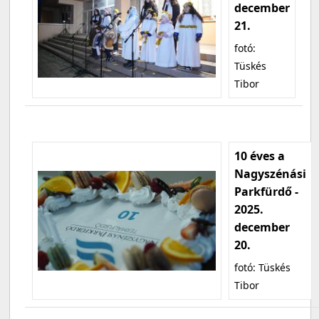
december
21.
fotó:
Tüskés
Tibor
10 éves a
Nagyszénási
Parkfürdő -
2025.
december
20.
fotó: Tüskés
Tibor