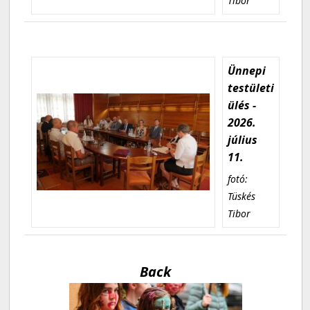
Tibor
Ünnepi
testületi
ülés -
2026.
július
11.
fotó:
Tüskés
Tibor
Back