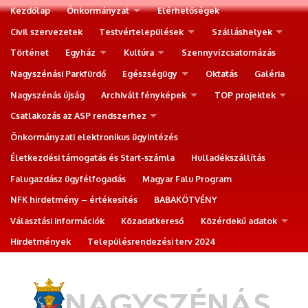
Kezdőlap
Önkormányzat
Elérhetőségek
Civil szervezetek
Testvértelepülések
Szálláshelyek
Történet
Egyház
Kultúra
Szennyvízcsatornázás
Nagyszénási Parkfürdő
Egészségügy
Oktatás
Galéria
Nagyszénás újság
Archivált fényképek
TOP projektek
Csatlakozás az ASP rendszerhez
Önkormányzati elektronikus ügyintézés
Életkezdési támogatás és Start-számla
Hulladékszállítás
Falugazdász ügyfélfogadás
Magyar Falu Program
NFK hirdetmény – értékesítés
BABAKÖTVÉNY
Választási információk
Közadatkereső
Közérdekű adatok
Hirdetmények
Településrendezési terv 2024