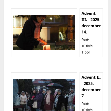
Advent
III. - 2025.
december
14.
fotó:
Tüskés
Tibor
Advent II.
- 2025.
december
7.
fotó:
Tüskés