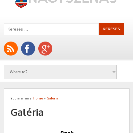
You are here:
Home
»
Galéria
Galéria