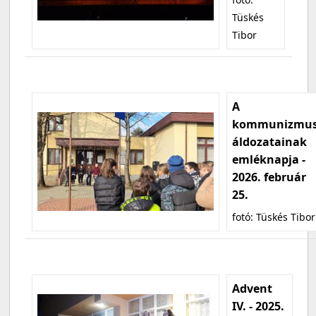
Tüskés
Tibor
A
kommunizmu
áldozatainak
emléknapja -
2026. február
25.
fotó: Tüskés Tibor
Advent
IV. - 2025.