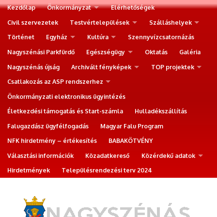
Kezdőlap
Önkormányzat
Elérhetőségek
Civil szervezetek
Testvértelepülések
Szálláshelyek
Történet
Egyház
Kultúra
Szennyvízcsatornázás
Nagyszénási Parkfürdő
Egészségügy
Oktatás
Galéria
Nagyszénás újság
Archivált fényképek
TOP projektek
Csatlakozás az ASP rendszerhez
Önkormányzati elektronikus ügyintézés
Életkezdési támogatás és Start-számla
Hulladékszállítás
Falugazdász ügyfélfogadás
Magyar Falu Program
NFK hirdetmény – értékesítés
BABAKÖTVÉNY
Választási információk
Közadatkereső
Közérdekű adatok
Hirdetmények
Településrendezési terv 2024