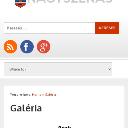
You are here:
Home
»
Galéria
Galéria