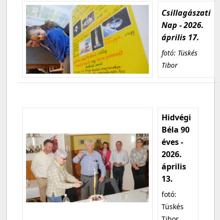
Csillagászati
Nap - 2026.
április 17.
fotó: Tüskés
Tibor
Hidvégi
Béla 90
éves -
2026.
április
13.
fotó:
Tüskés
Tibor