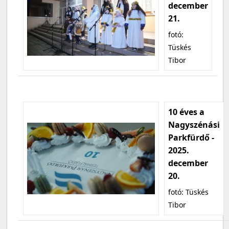
december
21.
fotó:
Tüskés
Tibor
10 éves a
Nagyszénási
Parkfürdő -
2025.
december
20.
fotó: Tüskés
Tibor