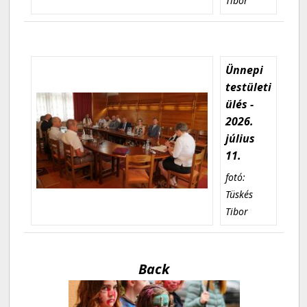
Tibor
Ünnepi
testületi
ülés -
2026.
július
11.
fotó:
Tüskés
Tibor
Back