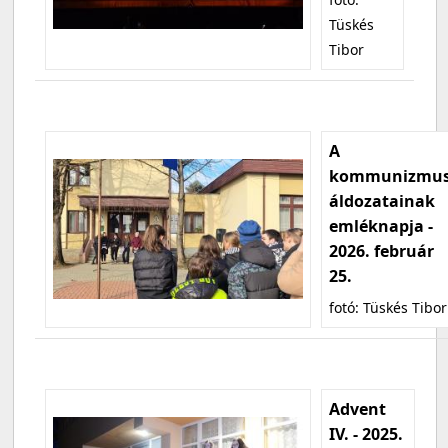
Tüskés
Tibor
A
kommunizmu
áldozatainak
emléknapja -
2026. február
25.
fotó: Tüskés Tibor
Advent
IV. - 2025.