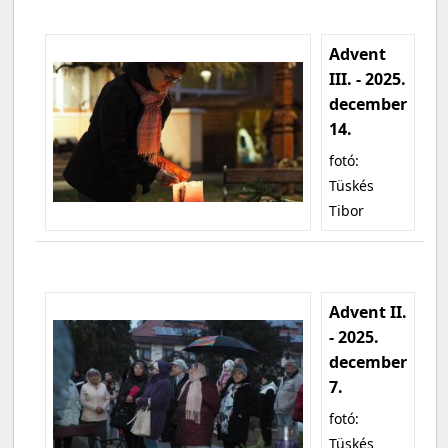
Advent
III. - 2025.
december
14.
fotó:
Tüskés
Tibor
Advent II.
- 2025.
december
7.
fotó:
Tüskés