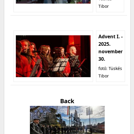
Tibor
Advent I. -
2025.
november
30.
fotó: Tüskés
Tibor
Back