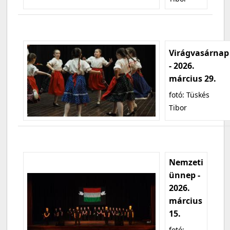
Virágvasárnap
- 2026.
március 29.
fotó: Tüskés
Tibor
Nemzeti
ünnep -
2026.
március
15.
fotó: