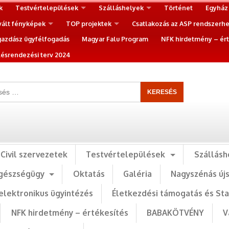
k
Testvértelepülések
Szálláshelyek
Történet
Egyház
vált fényképek
TOP projektek
Csatlakozás az ASP rendszerh
gazdász ügyfélfogadás
Magyar Falu Program
NFK hirdetmény – ért
ésrendezési terv 2024
Civil szervezetek
Testvértelepülések
Szállásh
gészségügy
Oktatás
Galéria
Nagyszénás új
elektronikus ügyintézés
Életkezdési támogatás és St
NFK hirdetmény – értékesítés
BABAKÖTVÉNY
V