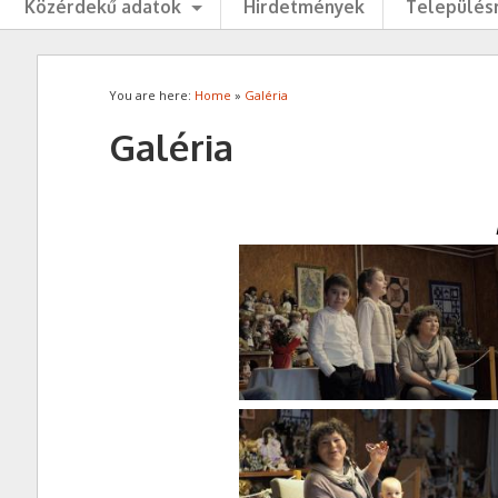
Közérdekű adatok
Hirdetmények
Településr
You are here:
Home
»
Galéria
Galéria