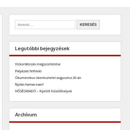
Legutóbbi bejegyzések
Vízkorlátozás megszüntetése
Pályázati felhívás
Ökumenikus istentisztelet augusztus 20-án
Nyitás hamarosan!
HŐSÉGRIADÓ – Kijelölt hűsölőhelyek
Archívum