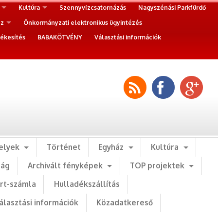
Kultúra
Szennyvízcsatornázás
Nagyszénási Parkfürdő
ez
Önkormányzati elektronikus ügyintézés
ékesítés
BABAKÖTVÉNY
Választási információk
elyek
Történet
Egyház
Kultúra
ság
Archivált fényképek
TOP projektek
art-számla
Hulladékszállítás
álasztási információk
Közadatkereső