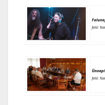
Falunap
fotó: Tüs
Ünnepi 
fotó: Tüs