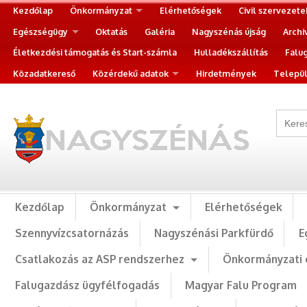
Kezdőlap
Önkormányzat
Elérhetőségek
Civil szervezete
Egészségügy
Oktatás
Galéria
Nagyszénás újság
Archi
Életkezdési támogatás és Start-számla
Hulladékszállítás
Falu
Közadatkereső
Közérdekű adatok
Hirdetmények
Települ
Kezdőlap
Önkormányzat
Elérhetőségek
Szennyvízcsatornázás
Nagyszénási Parkfürdő
E
Csatlakozás az ASP rendszerhez
Önkormányzati 
Falugazdász ügyfélfogadás
Magyar Falu Program