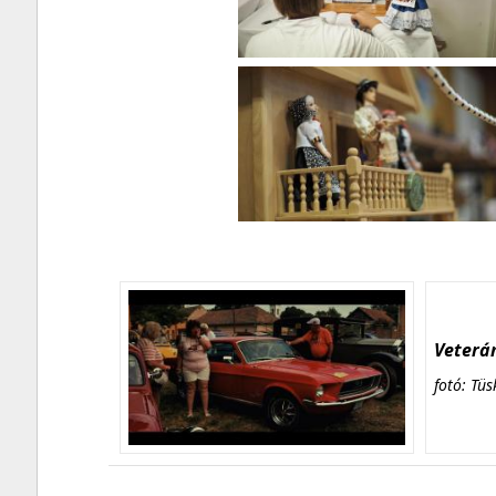
Veterán
fotó: Tüs