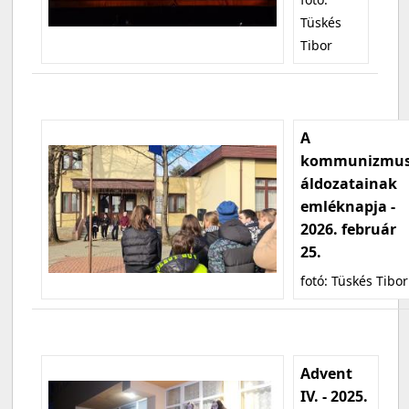
Tüskés
Tibor
A
kommunizmu
áldozatainak
emléknapja -
2026. február
25.
fotó: Tüskés Tibor
Advent
IV. - 2025.