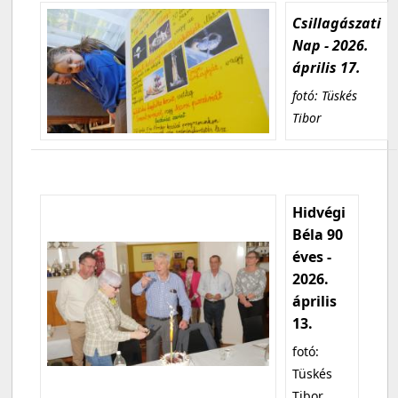
Csillagászati
Nap - 2026.
április 17.
fotó: Tüskés
Tibor
Hidvégi
Béla 90
éves -
2026.
április
13.
fotó:
Tüskés
Tibor