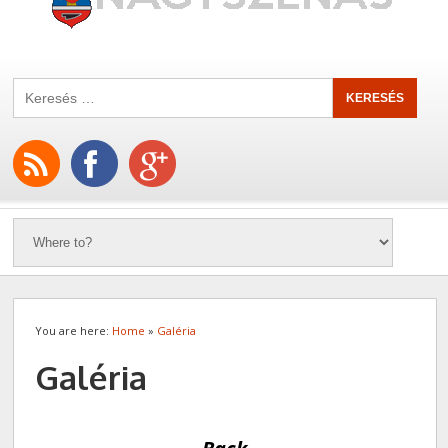
You are here:
Home
»
Galéria
Galéria