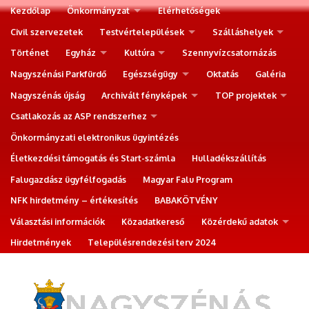
Kezdőlap
Önkormányzat
Elérhetőségek
Civil szervezetek
Testvértelepülések
Szálláshelyek
Történet
Egyház
Kultúra
Szennyvízcsatornázás
Nagyszénási Parkfürdő
Egészségügy
Oktatás
Galéria
Nagyszénás újság
Archivált fényképek
TOP projektek
Csatlakozás az ASP rendszerhez
Önkormányzati elektronikus ügyintézés
Életkezdési támogatás és Start-számla
Hulladékszállítás
Falugazdász ügyfélfogadás
Magyar Falu Program
NFK hirdetmény – értékesítés
BABAKÖTVÉNY
Választási információk
Közadatkereső
Közérdekű adatok
Hirdetmények
Településrendezési terv 2024