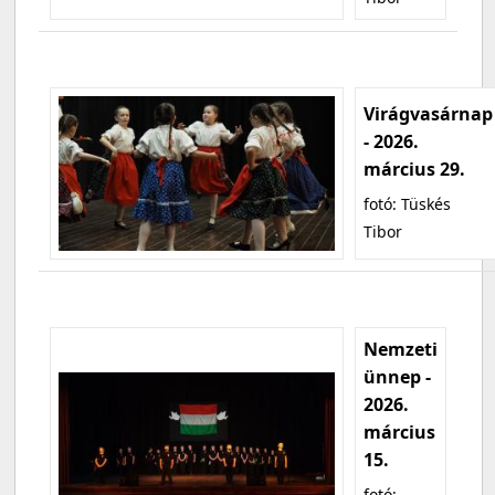
Virágvasárnap
- 2026.
március 29.
fotó: Tüskés
Tibor
Nemzeti
ünnep -
2026.
március
15.
fotó: