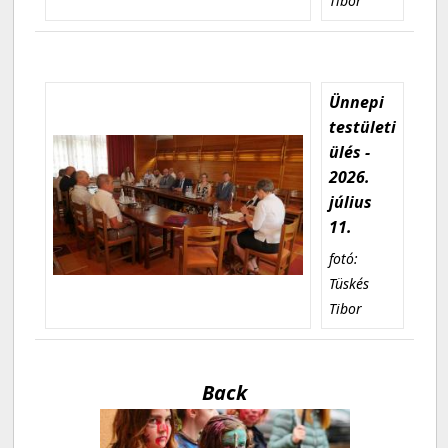
Tibor
Ünnepi
testületi
ülés -
2026.
július
11.
fotó:
Tüskés
Tibor
Back