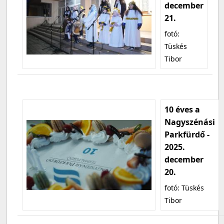
december
21.
fotó:
Tüskés
Tibor
10 éves a
Nagyszénási
Parkfürdő -
2025.
december
20.
fotó: Tüskés
Tibor