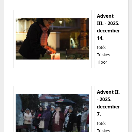
Advent
III. - 2025.
december
14.
fotó:
Tüskés
Tibor
Advent II.
- 2025.
december
7.
fotó:
Tüskés