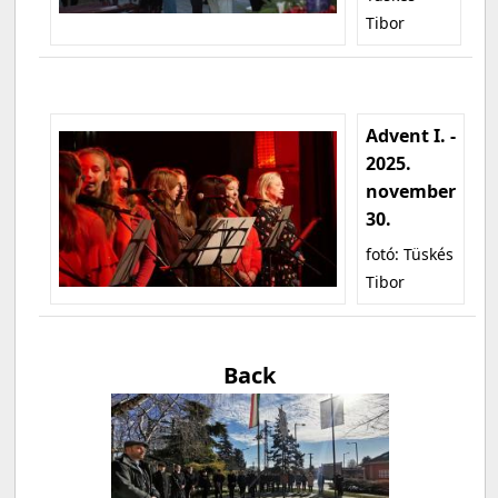
Tibor
Advent I. -
2025.
november
30.
fotó: Tüskés
Tibor
Back