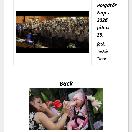
Polgárőr
Nap -
2026.
július
25.
fotó:
Tüskés
Tibor
Back