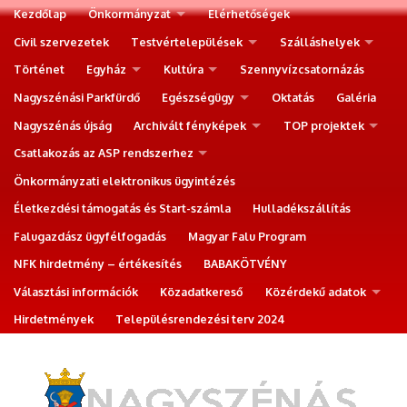
Kezdőlap
Önkormányzat
Elérhetőségek
Civil szervezetek
Testvértelepülések
Szálláshelyek
Történet
Egyház
Kultúra
Szennyvízcsatornázás
Nagyszénási Parkfürdő
Egészségügy
Oktatás
Galéria
Nagyszénás újság
Archivált fényképek
TOP projektek
Csatlakozás az ASP rendszerhez
Önkormányzati elektronikus ügyintézés
Életkezdési támogatás és Start-számla
Hulladékszállítás
Falugazdász ügyfélfogadás
Magyar Falu Program
NFK hirdetmény – értékesítés
BABAKÖTVÉNY
Választási információk
Közadatkereső
Közérdekű adatok
Hirdetmények
Településrendezési terv 2024