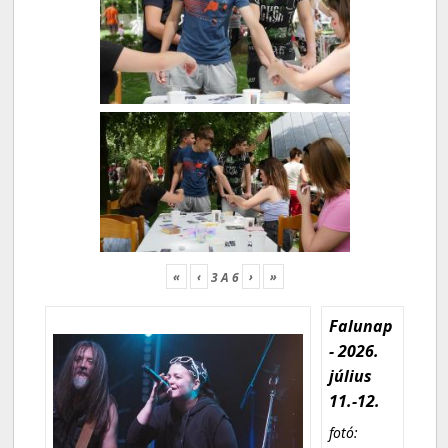
«
‹
›
»
3
A
6
Falunap
- 2026.
július
11.-12.
fotó: