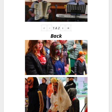
«
‹
›
»
1
A
2
Back