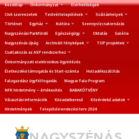
Kezdőlap
Önkormányzat
Elérhetőségek
Civil szervezetek
Testvértelepülések
Szálláshelyek
Történet
Egyház
Kultúra
Szennyvízcsatornázás
Nagyszénási Parkfürdő
Egészségügy
Oktatás
Galéria
Nagyszénás újság
Archivált fényképek
TOP projektek
Csatlakozás az ASP rendszerhez
Önkormányzati elektronikus ügyintézés
Életkezdési támogatás és Start-számla
Hulladékszállítás
Falugazdász ügyfélfogadás
Magyar Falu Program
NFK hirdetmény – értékesítés
BABAKÖTVÉNY
Választási információk
Közadatkereső
Közérdekű adatok
Hirdetmények
Településrendezési terv 2024