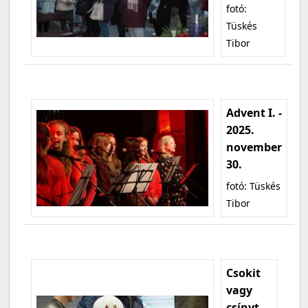
fotó:
Tüskés
Tibor
Advent I. -
2025.
november
30.
fotó: Tüskés
Tibor
Csokit
vagy
csínyt -