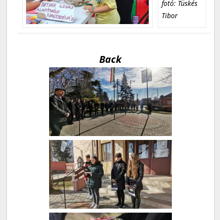
fotó: Tüskés
Tibor
Back