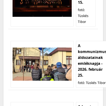
15.
fotó:
Tüskés
Tibor
A
kommunizmu
áldozatainak
emléknapja -
2026. február
25.
fotó: Tüskés Tibor