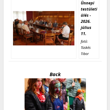
Ünnepi
testületi
ülés -
2026.
július
11.
fotó:
Tüskés
Tibor
Back