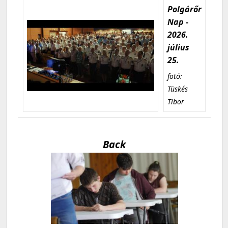
Polgárőr
Nap -
2026.
július
25.
fotó:
Tüskés
Tibor
Back