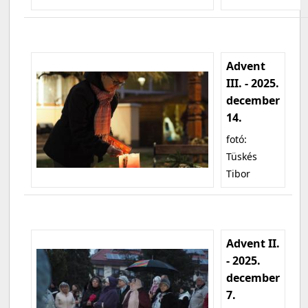
Advent
III. - 2025.
december
14.
fotó:
Tüskés
Tibor
Advent II.
- 2025.
december
7.