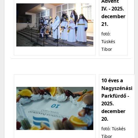
Advent
IV. - 2025.
december
21.
fotó:
Tüskés
Tibor
10 éves a
Nagyszénási
Parkfürdő -
2025.
december
20.
fotó: Tüskés
Tibor