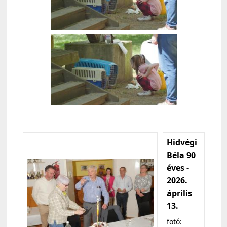
Hidvégi
Béla 90
éves -
2026.
április
13.
fotó: