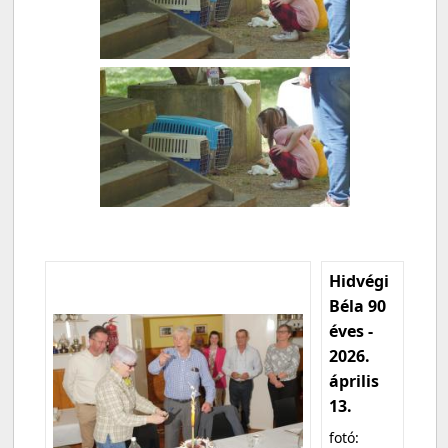
Hidvégi
Béla 90
éves -
2026.
április
13.
fotó: