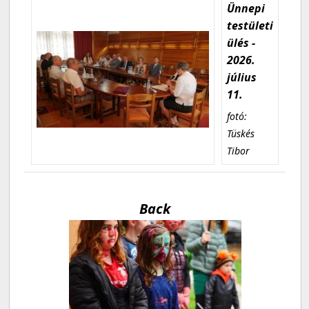
Ünnepi
testületi
ülés -
2026.
július
11.
fotó:
Tüskés
Tibor
Back