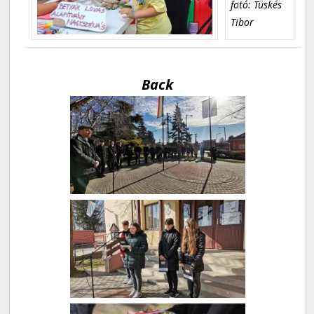
fotó: Tüskés
Tibor
Back