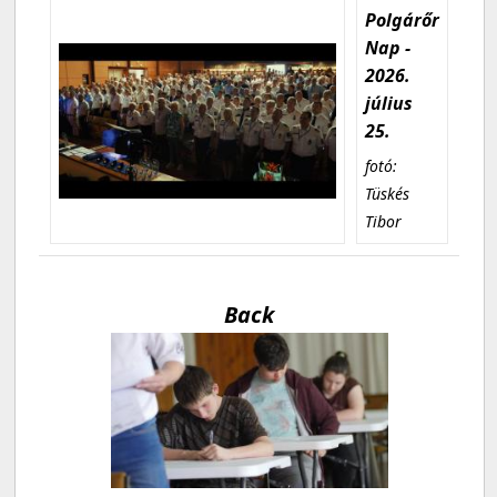
Polgárőr
Nap -
2026.
július
25.
fotó:
Tüskés
Tibor
Back