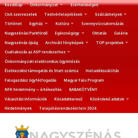
Kezdőlap
Önkormányzat
Elérhetőségek
Civil szervezetek
Testvértelepülések
Szálláshelyek
Történet
Egyház
Kultúra
Szennyvízcsatornázás
Nagyszénási Parkfürdő
Egészségügy
Oktatás
Galéria
Nagyszénás újság
Archivált fényképek
TOP projektek
Csatlakozás az ASP rendszerhez
Önkormányzati elektronikus ügyintézés
Életkezdési támogatás és Start-számla
Hulladékszállítás
Falugazdász ügyfélfogadás
Magyar Falu Program
NFK hirdetmény – értékesítés
BABAKÖTVÉNY
Választási információk
Közadatkereső
Közérdekű adatok
Hirdetmények
Településrendezési terv 2024