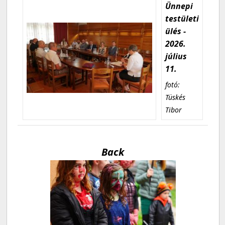
Ünnepi
testületi
ülés -
2026.
július
11.
fotó:
Tüskés
Tibor
Back