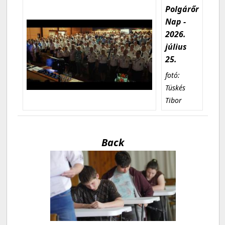
Polgárőr
Nap -
2026.
július
25.
fotó:
Tüskés
Tibor
Back