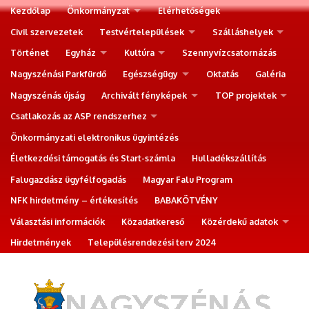
Kezdőlap
Önkormányzat
Elérhetőségek
Civil szervezetek
Testvértelepülések
Szálláshelyek
Történet
Egyház
Kultúra
Szennyvízcsatornázás
Nagyszénási Parkfürdő
Egészségügy
Oktatás
Galéria
Nagyszénás újság
Archivált fényképek
TOP projektek
Csatlakozás az ASP rendszerhez
Önkormányzati elektronikus ügyintézés
Életkezdési támogatás és Start-számla
Hulladékszállítás
Falugazdász ügyfélfogadás
Magyar Falu Program
NFK hirdetmény – értékesítés
BABAKÖTVÉNY
Választási információk
Közadatkereső
Közérdekű adatok
Hirdetmények
Településrendezési terv 2024