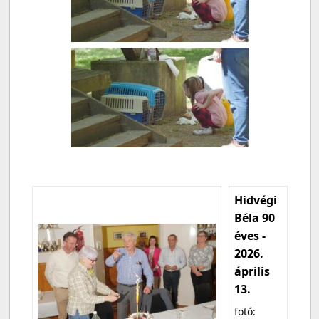
Hidvégi
Béla 90
éves -
2026.
április
13.
fotó: