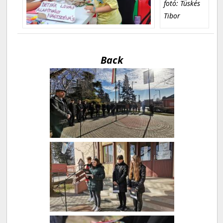
fotó: Tüskés
Tibor
Back