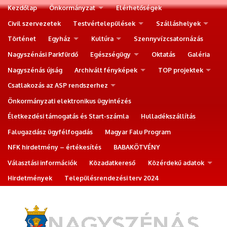
Kezdőlap
Önkormányzat
Elérhetőségek
Civil szervezetek
Testvértelepülések
Szálláshelyek
Történet
Egyház
Kultúra
Szennyvízcsatornázás
Nagyszénási Parkfürdő
Egészségügy
Oktatás
Galéria
Nagyszénás újság
Archivált fényképek
TOP projektek
Csatlakozás az ASP rendszerhez
Önkormányzati elektronikus ügyintézés
Életkezdési támogatás és Start-számla
Hulladékszállítás
Falugazdász ügyfélfogadás
Magyar Falu Program
NFK hirdetmény – értékesítés
BABAKÖTVÉNY
Választási információk
Közadatkereső
Közérdekű adatok
Hirdetmények
Településrendezési terv 2024