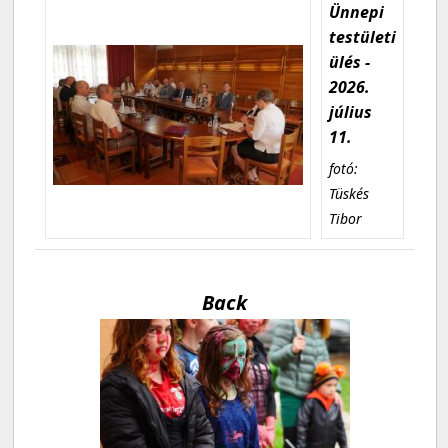
Ünnepi
testületi
ülés -
2026.
július
11.
fotó:
Tüskés
Tibor
Back