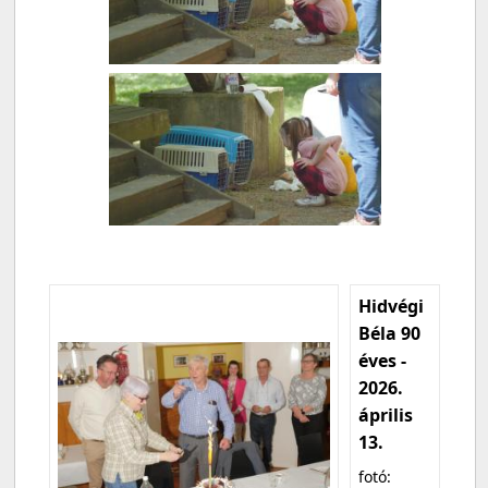
Hidvégi
Béla 90
éves -
2026.
április
13.
fotó: