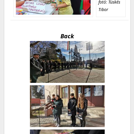
fotó: Tüskés
Tibor
Back