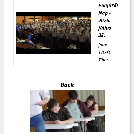
Polgárőr
Nap -
2026.
július
25.
fotó:
Tüskés
Tibor
Back