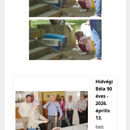
Hidvégi
Béla 90
éves -
2026.
április
13.
fotó: