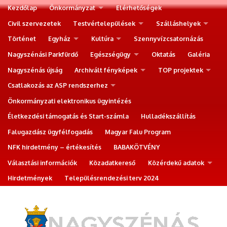
Kezdőlap
Önkormányzat
Elérhetőségek
Civil szervezetek
Testvértelepülések
Szálláshelyek
Történet
Egyház
Kultúra
Szennyvízcsatornázás
Nagyszénási Parkfürdő
Egészségügy
Oktatás
Galéria
Nagyszénás újság
Archivált fényképek
TOP projektek
Csatlakozás az ASP rendszerhez
Önkormányzati elektronikus ügyintézés
Életkezdési támogatás és Start-számla
Hulladékszállítás
Falugazdász ügyfélfogadás
Magyar Falu Program
NFK hirdetmény – értékesítés
BABAKÖTVÉNY
Választási információk
Közadatkereső
Közérdekű adatok
Hirdetmények
Településrendezési terv 2024