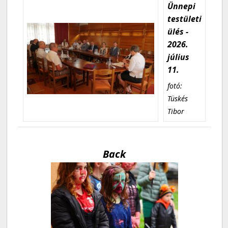
Ünnepi
testületi
ülés -
2026.
július
11.
fotó:
Tüskés
Tibor
Back