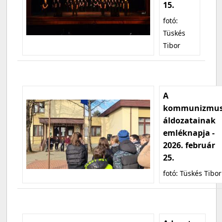
15.
fotó:
Tüskés
Tibor
A
kommunizmu
áldozatainak
emléknapja -
2026. február
25.
fotó: Tüskés Tibor