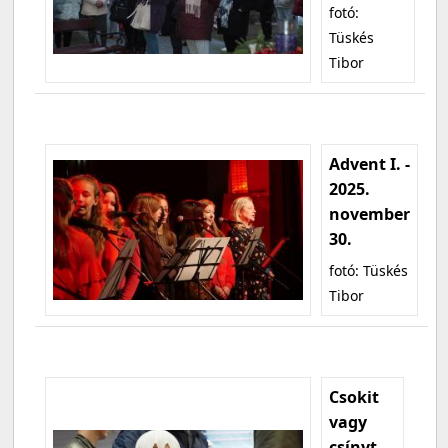
fotó:
Tüskés
Tibor
Advent I. -
2025.
november
30.
fotó: Tüskés
Tibor
Csokit
vagy
csínyt -