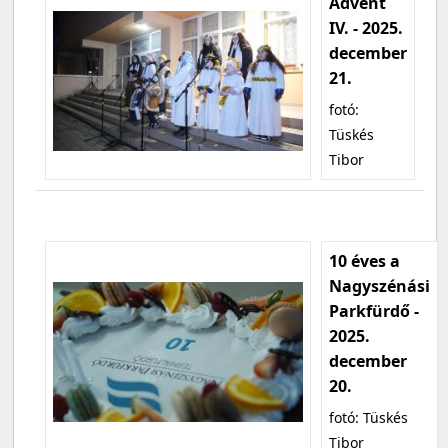
Advent
IV. - 2025.
december
21.
fotó:
Tüskés
Tibor
10 éves a
Nagyszénási
Parkfürdő -
2025.
december
20.
fotó: Tüskés
Tibor