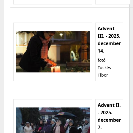
Advent
III. - 2025.
december
14.
fotó:
Tüskés
Tibor
Advent II.
- 2025.
december
7.