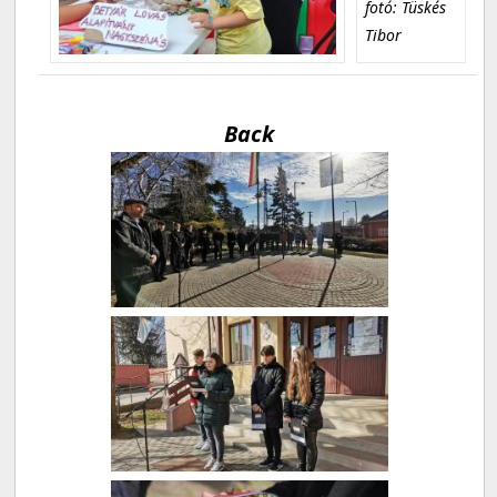
fotó: Tüskés
Tibor
Back