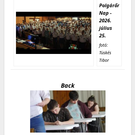
Polgárőr
Nap -
2026.
július
25.
fotó:
Tüskés
Tibor
Back